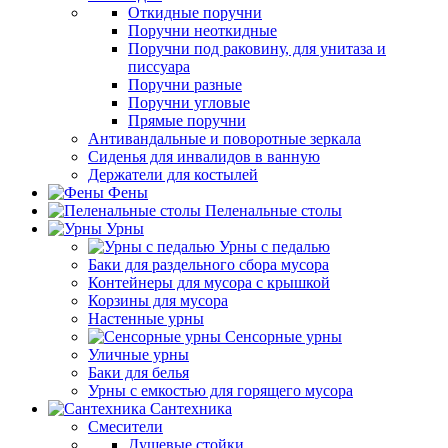
Откидные поручни
Поручни неоткидные
Поручни под раковину, для унитаза и
писсуара
Поручни разные
Поручни угловые
Прямые поручни
Антивандальные и поворотные зеркала
Сиденья для инвалидов в ванную
Держатели для костылей
Фены
Пеленальные столы
Урны
Урны с педалью
Баки для раздельного сбора мусора
Контейнеры для мусора с крышкой
Корзины для мусора
Настенные урны
Сенсорные урны
Уличные урны
Баки для белья
Урны с емкостью для горящего мусора
Сантехника
Смесители
Душевые стойки