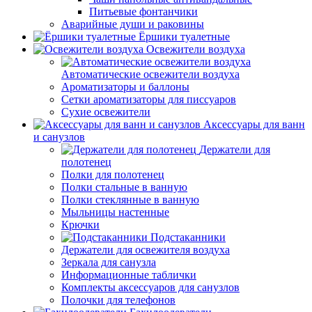
Питьевые фонтанчики
Аварийные души и раковины
Ёршики туалетные
Освежители воздуха
Автоматические освежители воздуха
Ароматизаторы и баллоны
Сетки ароматизаторы для писсуаров
Сухие освежители
Аксессуары для ванн
и санузлов
Держатели для
полотенец
Полки для полотенец
Полки стальные в ванную
Полки стеклянные в ванную
Мыльницы настенные
Крючки
Подстаканники
Держатели для освежителя воздуха
Зеркала для санузла
Информационные таблички
Комплекты аксессуаров для санузлов
Полочки для телефонов