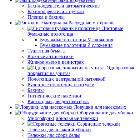
Бахилоодеватели
Бахилоодеватели автоматические
Бахилоодеватели с ручкой
Пленка и бахилы
Расходные материалы
Листовые
бумажные полотенца
Бумажные полотенца V сложения
Бумажные полотенца Z сложения
Туалетная бумага
Кожные антисептики
Жидкое мыло в канистрах
Одноразовые
покрытия на унитаз
Полотенца с центральной вытяжкой
Рулонные полотенца на втулке
Бахилы
Гигиенические пакетики
Картриджи для диспенсеров
Ловушки для насекомых
Оборудование для уборки
Многофункциональные тележки
Сервисные тележки
Тележки для влажной уборки
Тележки для сбора белья