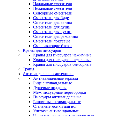
Нажимные смесители
Педальные смесители
Сенсорные смесители
Смесители для биде
Смесители для ванны
Смесители для душа
Смесители для кухни
Смесители для раковины
Смесители локтевые
Смешивающие блоки
Краны для писсуаров
Краны для писсуаров нажимные
Краны для писсуаров педальные
Краны для писсуаров сенсорные
Трапы
Антивандальная сантехника
Антивандальные зеркала
Биде антивандальные
Душевые поддоны
Межписсуарные перегородки
Писсуары антивандальные
Раковины антивандальные
Стальные мойки для ног
Унитазы антивандальные
Чаши напольные антивандальные