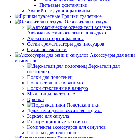
Питьевые фонтанчики
Аварийные души и раковины
Ёршики туалетные
Освежители воздуха
Автоматические освежители воздуха
Ароматизаторы и баллоны
Сетки ароматизаторы для писсуаров
Сухие освежители
Аксессуары для ванн
и санузлов
Держатели для
полотенец
Полки для полотенец
Полки стальные в ванную
Полки стеклянные в ванную
Мыльницы настенные
Крючки
Подстаканники
Держатели для освежителя воздуха
Зеркала для санузла
Информационные таблички
Комплекты аксессуаров для санузлов
Полочки для телефонов