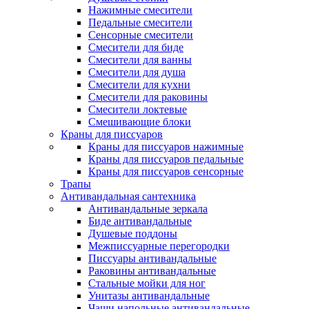
Нажимные смесители
Педальные смесители
Сенсорные смесители
Смесители для биде
Смесители для ванны
Смесители для душа
Смесители для кухни
Смесители для раковины
Смесители локтевые
Смешивающие блоки
Краны для писсуаров
Краны для писсуаров нажимные
Краны для писсуаров педальные
Краны для писсуаров сенсорные
Трапы
Антивандальная сантехника
Антивандальные зеркала
Биде антивандальные
Душевые поддоны
Межписсуарные перегородки
Писсуары антивандальные
Раковины антивандальные
Стальные мойки для ног
Унитазы антивандальные
Чаши напольные антивандальные