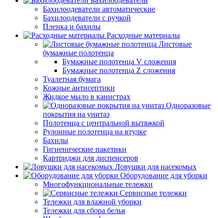
Бахилоодеватели
Бахилоодеватели автоматические
Бахилоодеватели с ручкой
Пленка и бахилы
Расходные материалы
Листовые
бумажные полотенца
Бумажные полотенца V сложения
Бумажные полотенца Z сложения
Туалетная бумага
Кожные антисептики
Жидкое мыло в канистрах
Одноразовые
покрытия на унитаз
Полотенца с центральной вытяжкой
Рулонные полотенца на втулке
Бахилы
Гигиенические пакетики
Картриджи для диспенсеров
Ловушки для насекомых
Оборудование для уборки
Многофункциональные тележки
Сервисные тележки
Тележки для влажной уборки
Тележки для сбора белья