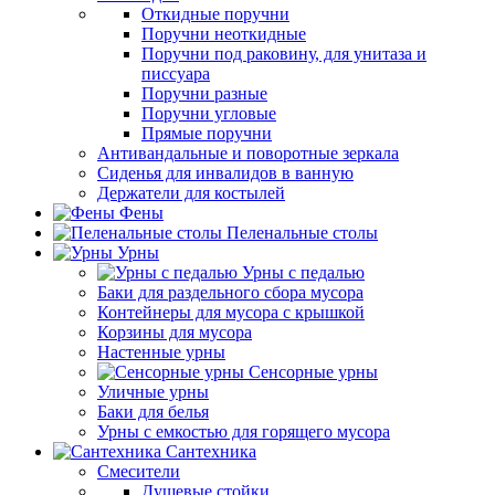
Откидные поручни
Поручни неоткидные
Поручни под раковину, для унитаза и
писсуара
Поручни разные
Поручни угловые
Прямые поручни
Антивандальные и поворотные зеркала
Сиденья для инвалидов в ванную
Держатели для костылей
Фены
Пеленальные столы
Урны
Урны с педалью
Баки для раздельного сбора мусора
Контейнеры для мусора с крышкой
Корзины для мусора
Настенные урны
Сенсорные урны
Уличные урны
Баки для белья
Урны с емкостью для горящего мусора
Сантехника
Смесители
Душевые стойки