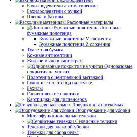
Бахилоодеватели
Бахилоодеватели автоматические
Бахилоодеватели с ручкой
Пленка и бахилы
Расходные материалы
Листовые
бумажные полотенца
Бумажные полотенца V сложения
Бумажные полотенца Z сложения
Туалетная бумага
Кожные антисептики
Жидкое мыло в канистрах
Одноразовые
покрытия на унитаз
Полотенца с центральной вытяжкой
Рулонные полотенца на втулке
Бахилы
Гигиенические пакетики
Картриджи для диспенсеров
Ловушки для насекомых
Оборудование для уборки
Многофункциональные тележки
Сервисные тележки
Тележки для влажной уборки
Тележки для сбора белья