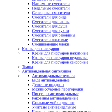
Нажимные смесители
Педальные смесители
Сенсорные смесители
Смесители для биде
Смесители для ванны
Смесители для душа
Смесители для кухни
Смесители для раковины
Смесители локтевые
Смешивающие блоки
Краны для писсуаров
Краны для писсуаров нажимные
Краны для писсуаров педальные
Краны для писсуаров сенсорные
Трапы
Антивандальная сантехника
Антивандальные зеркала
Биде антивандальные
Душевые поддоны
Межписсуарные перегородки
Писсуары антивандальные
Раковины антивандальные
Стальные мойки для ног
Унитазы антивандальные
Чаши напольные антивандальные