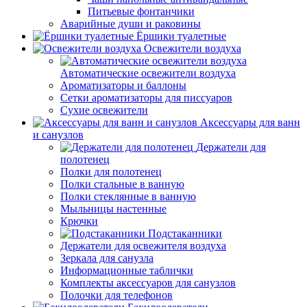
Питьевые фонтанчики
Аварийные души и раковины
Ёршики туалетные
Освежители воздуха
Автоматические освежители воздуха
Ароматизаторы и баллоны
Сетки ароматизаторы для писсуаров
Сухие освежители
Аксессуары для ванн
и санузлов
Держатели для
полотенец
Полки для полотенец
Полки стальные в ванную
Полки стеклянные в ванную
Мыльницы настенные
Крючки
Подстаканники
Держатели для освежителя воздуха
Зеркала для санузла
Информационные таблички
Комплекты аксессуаров для санузлов
Полочки для телефонов