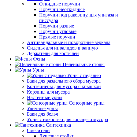
Откидные поручни
Поручни неоткидные
Поручни под раковину, для унитаза и
писсуара
Поручни разные
Поручни угловые
Прямые поручни
Антивандальные и поворотные зеркала
Сиденья для инвалидов в ванную
Держатели для костылей
Фены
Пеленальные столы
Урны
Урны с педалью
Баки для раздельного сбора мусора
Контейнеры для мусора с крышкой
Корзины для мусора
Настенные урны
Сенсорные урны
Уличные урны
Баки для белья
Урны с емкостью для горящего мусора
Сантехника
Смесители
Душевые стойки