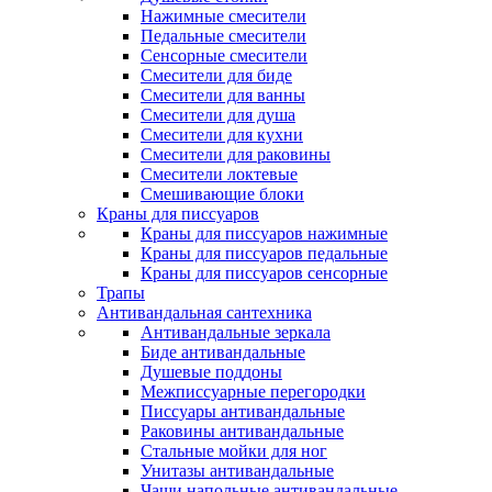
Нажимные смесители
Педальные смесители
Сенсорные смесители
Смесители для биде
Смесители для ванны
Смесители для душа
Смесители для кухни
Смесители для раковины
Смесители локтевые
Смешивающие блоки
Краны для писсуаров
Краны для писсуаров нажимные
Краны для писсуаров педальные
Краны для писсуаров сенсорные
Трапы
Антивандальная сантехника
Антивандальные зеркала
Биде антивандальные
Душевые поддоны
Межписсуарные перегородки
Писсуары антивандальные
Раковины антивандальные
Стальные мойки для ног
Унитазы антивандальные
Чаши напольные антивандальные