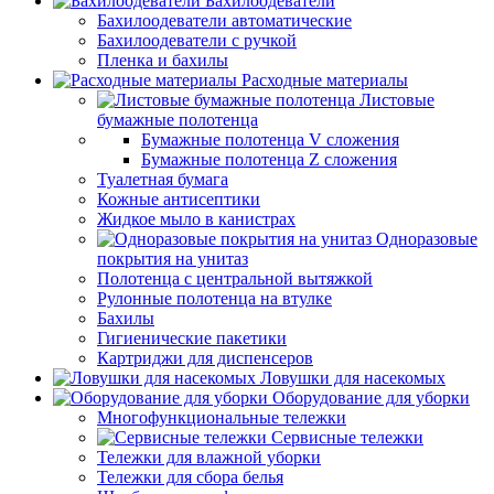
Бахилоодеватели
Бахилоодеватели автоматические
Бахилоодеватели с ручкой
Пленка и бахилы
Расходные материалы
Листовые
бумажные полотенца
Бумажные полотенца V сложения
Бумажные полотенца Z сложения
Туалетная бумага
Кожные антисептики
Жидкое мыло в канистрах
Одноразовые
покрытия на унитаз
Полотенца с центральной вытяжкой
Рулонные полотенца на втулке
Бахилы
Гигиенические пакетики
Картриджи для диспенсеров
Ловушки для насекомых
Оборудование для уборки
Многофункциональные тележки
Сервисные тележки
Тележки для влажной уборки
Тележки для сбора белья