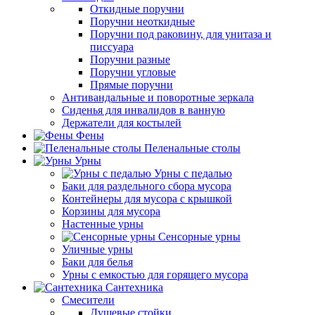
Откидные поручни
Поручни неоткидные
Поручни под раковину, для унитаза и
писсуара
Поручни разные
Поручни угловые
Прямые поручни
Антивандальные и поворотные зеркала
Сиденья для инвалидов в ванную
Держатели для костылей
Фены
Пеленальные столы
Урны
Урны с педалью
Баки для раздельного сбора мусора
Контейнеры для мусора с крышкой
Корзины для мусора
Настенные урны
Сенсорные урны
Уличные урны
Баки для белья
Урны с емкостью для горящего мусора
Сантехника
Смесители
Душевые стойки