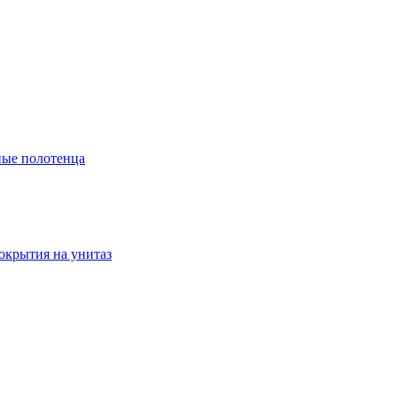
ые полотенца
окрытия на унитаз