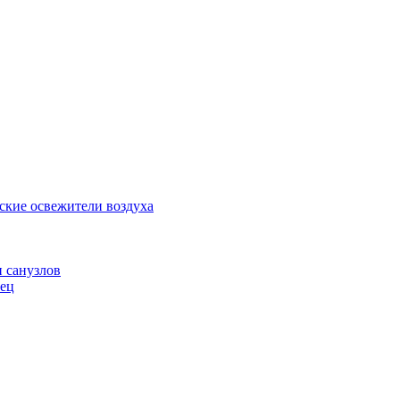
ские освежители воздуха
и санузлов
нец