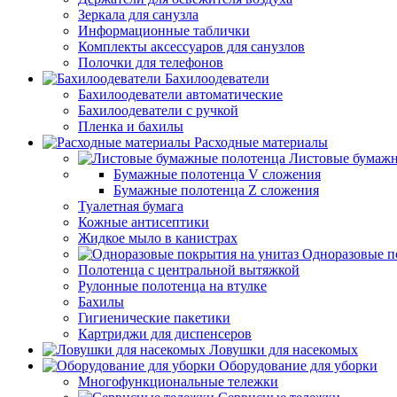
Зеркала для санузла
Информационные таблички
Комплекты аксессуаров для санузлов
Полочки для телефонов
Бахилоодеватели
Бахилоодеватели автоматические
Бахилоодеватели с ручкой
Пленка и бахилы
Расходные материалы
Листовые бумажн
Бумажные полотенца V сложения
Бумажные полотенца Z сложения
Туалетная бумага
Кожные антисептики
Жидкое мыло в канистрах
Одноразовые п
Полотенца с центральной вытяжкой
Рулонные полотенца на втулке
Бахилы
Гигиенические пакетики
Картриджи для диспенсеров
Ловушки для насекомых
Оборудование для уборки
Многофункциональные тележки