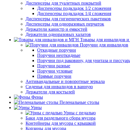
Диспенсеры для туалетных покрытий
Диспенсеры подкладок 1/2 сложения
Диспенсеры подкладок 1/4 сложения
Диспенсеры для гигиенических пакетиков
Диспенсеры для одноразовых перчаток
Держатели канистр и емкостей
Держатели одноразовых халатов
Товары для инвалидов 
Поручни для инвалидов
Откидные поручни
Поручни неоткидные
Поручни под раковину, для унитаза и писсуар
Поручни разные
Поручни угловые
Прямые поручни
Антивандальные и поворотные зеркала
Сиденья для инвалидов в ванную
Держатели для костылей
Фены
Пеленальные столы
Урны
Урны с педалью
Баки для раздельного сбора мусора
Контейнеры для мусора с крышкой
Корзины для мусора