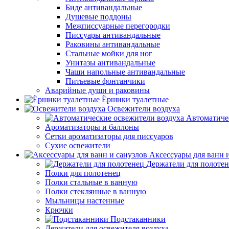
Биде антивандальные
Душевые поддоны
Межписсуарные перегородки
Писсуары антивандальные
Раковины антивандальные
Стальные мойки для ног
Унитазы антивандальные
Чаши напольные антивандальные
Питьевые фонтанчики
Аварийные души и раковины
Ёршики туалетные
Освежители воздуха
Автоматиче
Ароматизаторы и баллоны
Сетки ароматизаторы для писсуаров
Сухие освежители
Аксессуары для ванн 
Держатели для полоте
Полки для полотенец
Полки стальные в ванную
Полки стеклянные в ванную
Мыльницы настенные
Крючки
Подстаканники
Держатели для освежителя воздуха