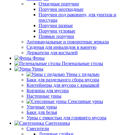
Откидные поручни
Поручни неоткидные
Поручни под раковину, для унитаза и
писсуара
Поручни разные
Поручни угловые
Прямые поручни
Антивандальные и поворотные зеркала
Сиденья для инвалидов в ванную
Держатели для костылей
Фены
Пеленальные столы
Урны
Урны с педалью
Баки для раздельного сбора мусора
Контейнеры для мусора с крышкой
Корзины для мусора
Настенные урны
Сенсорные урны
Уличные урны
Баки для белья
Урны с емкостью для горящего мусора
Сантехника
Смесители
Душевые стойки