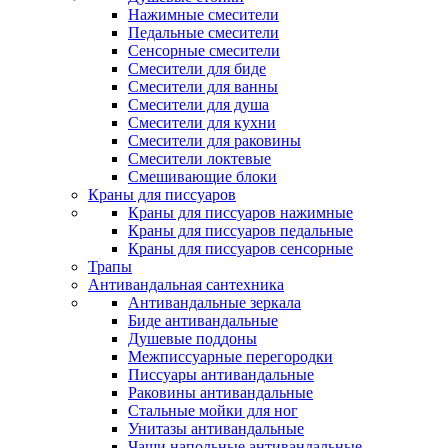
Нажимные смесители
Педальные смесители
Сенсорные смесители
Смесители для биде
Смесители для ванны
Смесители для душа
Смесители для кухни
Смесители для раковины
Смесители локтевые
Смешивающие блоки
Краны для писсуаров
Краны для писсуаров нажимные
Краны для писсуаров педальные
Краны для писсуаров сенсорные
Трапы
Антивандальная сантехника
Антивандальные зеркала
Биде антивандальные
Душевые поддоны
Межписсуарные перегородки
Писсуары антивандальные
Раковины антивандальные
Стальные мойки для ног
Унитазы антивандальные
Чаши напольные антивандальные