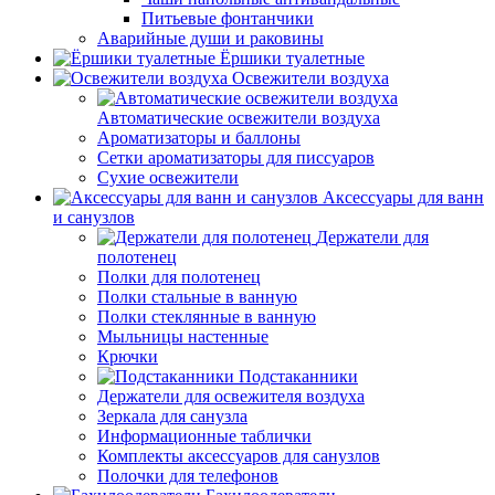
Питьевые фонтанчики
Аварийные души и раковины
Ёршики туалетные
Освежители воздуха
Автоматические освежители воздуха
Ароматизаторы и баллоны
Сетки ароматизаторы для писсуаров
Сухие освежители
Аксессуары для ванн
и санузлов
Держатели для
полотенец
Полки для полотенец
Полки стальные в ванную
Полки стеклянные в ванную
Мыльницы настенные
Крючки
Подстаканники
Держатели для освежителя воздуха
Зеркала для санузла
Информационные таблички
Комплекты аксессуаров для санузлов
Полочки для телефонов