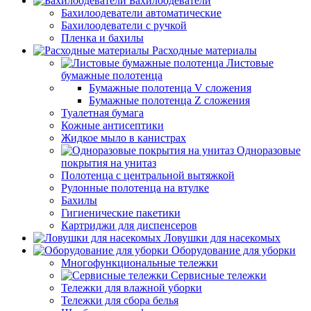
Бахилоодеватели
Бахилоодеватели автоматические
Бахилоодеватели с ручкой
Пленка и бахилы
Расходные материалы
Листовые
бумажные полотенца
Бумажные полотенца V сложения
Бумажные полотенца Z сложения
Туалетная бумага
Кожные антисептики
Жидкое мыло в канистрах
Одноразовые
покрытия на унитаз
Полотенца с центральной вытяжкой
Рулонные полотенца на втулке
Бахилы
Гигиенические пакетики
Картриджи для диспенсеров
Ловушки для насекомых
Оборудование для уборки
Многофункциональные тележки
Сервисные тележки
Тележки для влажной уборки
Тележки для сбора белья