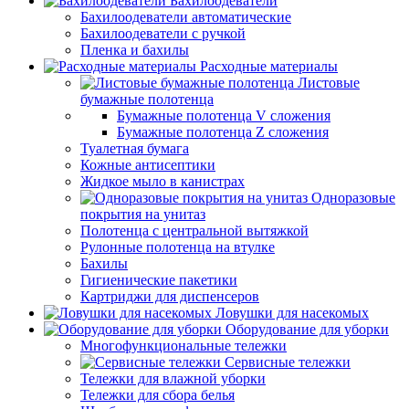
Бахилоодеватели
Бахилоодеватели автоматические
Бахилоодеватели с ручкой
Пленка и бахилы
Расходные материалы
Листовые
бумажные полотенца
Бумажные полотенца V сложения
Бумажные полотенца Z сложения
Туалетная бумага
Кожные антисептики
Жидкое мыло в канистрах
Одноразовые
покрытия на унитаз
Полотенца с центральной вытяжкой
Рулонные полотенца на втулке
Бахилы
Гигиенические пакетики
Картриджи для диспенсеров
Ловушки для насекомых
Оборудование для уборки
Многофункциональные тележки
Сервисные тележки
Тележки для влажной уборки
Тележки для сбора белья