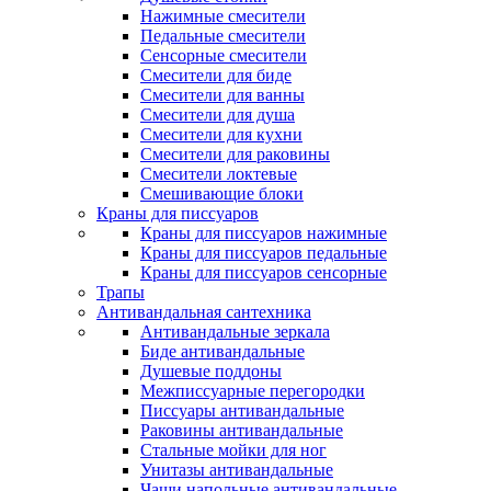
Нажимные смесители
Педальные смесители
Сенсорные смесители
Смесители для биде
Смесители для ванны
Смесители для душа
Смесители для кухни
Смесители для раковины
Смесители локтевые
Смешивающие блоки
Краны для писсуаров
Краны для писсуаров нажимные
Краны для писсуаров педальные
Краны для писсуаров сенсорные
Трапы
Антивандальная сантехника
Антивандальные зеркала
Биде антивандальные
Душевые поддоны
Межписсуарные перегородки
Писсуары антивандальные
Раковины антивандальные
Стальные мойки для ног
Унитазы антивандальные
Чаши напольные антивандальные