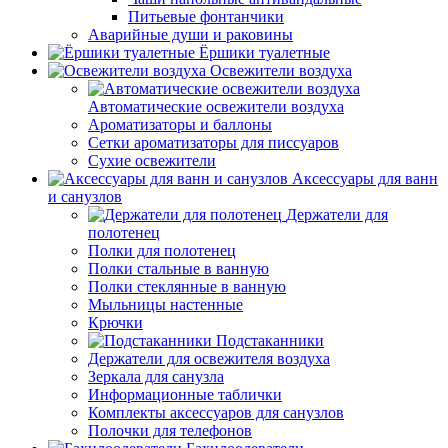
Питьевые фонтанчики
Аварийные души и раковины
Ёршики туалетные
Освежители воздуха
Автоматические освежители воздуха
Ароматизаторы и баллоны
Сетки ароматизаторы для писсуаров
Сухие освежители
Аксессуары для ванн
и санузлов
Держатели для
полотенец
Полки для полотенец
Полки стальные в ванную
Полки стеклянные в ванную
Мыльницы настенные
Крючки
Подстаканники
Держатели для освежителя воздуха
Зеркала для санузла
Информационные таблички
Комплекты аксессуаров для санузлов
Полочки для телефонов