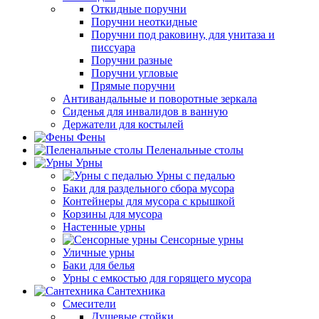
Откидные поручни
Поручни неоткидные
Поручни под раковину, для унитаза и
писсуара
Поручни разные
Поручни угловые
Прямые поручни
Антивандальные и поворотные зеркала
Сиденья для инвалидов в ванную
Держатели для костылей
Фены
Пеленальные столы
Урны
Урны с педалью
Баки для раздельного сбора мусора
Контейнеры для мусора с крышкой
Корзины для мусора
Настенные урны
Сенсорные урны
Уличные урны
Баки для белья
Урны с емкостью для горящего мусора
Сантехника
Смесители
Душевые стойки