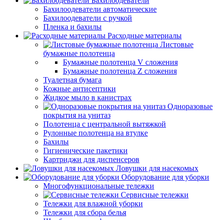
Бахилоодеватели
Бахилоодеватели автоматические
Бахилоодеватели с ручкой
Пленка и бахилы
Расходные материалы
Листовые
бумажные полотенца
Бумажные полотенца V сложения
Бумажные полотенца Z сложения
Туалетная бумага
Кожные антисептики
Жидкое мыло в канистрах
Одноразовые
покрытия на унитаз
Полотенца с центральной вытяжкой
Рулонные полотенца на втулке
Бахилы
Гигиенические пакетики
Картриджи для диспенсеров
Ловушки для насекомых
Оборудование для уборки
Многофункциональные тележки
Сервисные тележки
Тележки для влажной уборки
Тележки для сбора белья