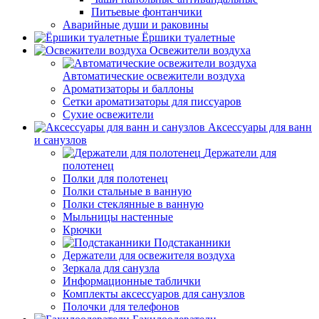
Питьевые фонтанчики
Аварийные души и раковины
Ёршики туалетные
Освежители воздуха
Автоматические освежители воздуха
Ароматизаторы и баллоны
Сетки ароматизаторы для писсуаров
Сухие освежители
Аксессуары для ванн
и санузлов
Держатели для
полотенец
Полки для полотенец
Полки стальные в ванную
Полки стеклянные в ванную
Мыльницы настенные
Крючки
Подстаканники
Держатели для освежителя воздуха
Зеркала для санузла
Информационные таблички
Комплекты аксессуаров для санузлов
Полочки для телефонов