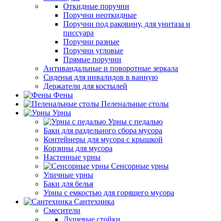
Откидные поручни
Поручни неоткидные
Поручни под раковину, для унитаза и
писсуара
Поручни разные
Поручни угловые
Прямые поручни
Антивандальные и поворотные зеркала
Сиденья для инвалидов в ванную
Держатели для костылей
Фены
Пеленальные столы
Урны
Урны с педалью
Баки для раздельного сбора мусора
Контейнеры для мусора с крышкой
Корзины для мусора
Настенные урны
Сенсорные урны
Уличные урны
Баки для белья
Урны с емкостью для горящего мусора
Сантехника
Смесители
Душевые стойки