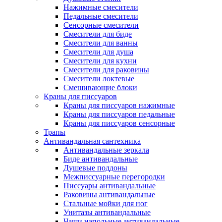
Нажимные смесители
Педальные смесители
Сенсорные смесители
Смесители для биде
Смесители для ванны
Смесители для душа
Смесители для кухни
Смесители для раковины
Смесители локтевые
Смешивающие блоки
Краны для писсуаров
Краны для писсуаров нажимные
Краны для писсуаров педальные
Краны для писсуаров сенсорные
Трапы
Антивандальная сантехника
Антивандальные зеркала
Биде антивандальные
Душевые поддоны
Межписсуарные перегородки
Писсуары антивандальные
Раковины антивандальные
Стальные мойки для ног
Унитазы антивандальные
Чаши напольные антивандальные