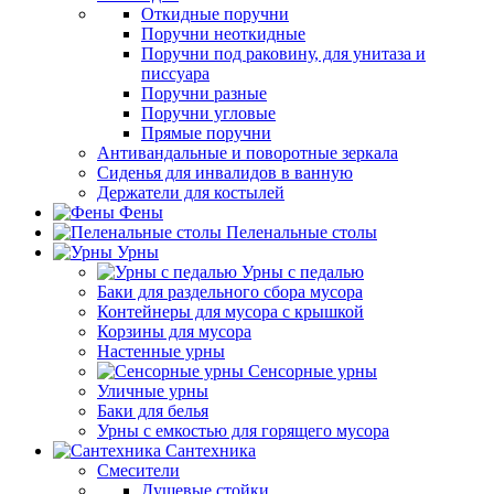
Откидные поручни
Поручни неоткидные
Поручни под раковину, для унитаза и
писсуара
Поручни разные
Поручни угловые
Прямые поручни
Антивандальные и поворотные зеркала
Сиденья для инвалидов в ванную
Держатели для костылей
Фены
Пеленальные столы
Урны
Урны с педалью
Баки для раздельного сбора мусора
Контейнеры для мусора с крышкой
Корзины для мусора
Настенные урны
Сенсорные урны
Уличные урны
Баки для белья
Урны с емкостью для горящего мусора
Сантехника
Смесители
Душевые стойки