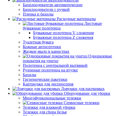
Бахилоодеватели
Бахилоодеватели автоматические
Бахилоодеватели с ручкой
Пленка и бахилы
Расходные материалы
Листовые
бумажные полотенца
Бумажные полотенца V сложения
Бумажные полотенца Z сложения
Туалетная бумага
Кожные антисептики
Жидкое мыло в канистрах
Одноразовые
покрытия на унитаз
Полотенца с центральной вытяжкой
Рулонные полотенца на втулке
Бахилы
Гигиенические пакетики
Картриджи для диспенсеров
Ловушки для насекомых
Оборудование для уборки
Многофункциональные тележки
Сервисные тележки
Тележки для влажной уборки
Тележки для сбора белья