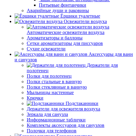
Питьевые фонтанчики
Аварийные души и раковины
Ёршики туалетные
Освежители воздуха
Автоматические освежители воздуха
Ароматизаторы и баллоны
Сетки ароматизаторы для писсуаров
Сухие освежители
Аксессуары для ванн
и санузлов
Держатели для
полотенец
Полки для полотенец
Полки стальные в ванную
Полки стеклянные в ванную
Мыльницы настенные
Крючки
Подстаканники
Держатели для освежителя воздуха
Зеркала для санузла
Информационные таблички
Комплекты аксессуаров для санузлов
Полочки для телефонов