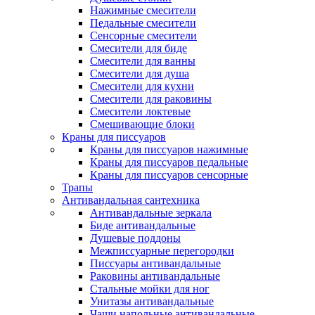
Нажимные смесители
Педальные смесители
Сенсорные смесители
Смесители для биде
Смесители для ванны
Смесители для душа
Смесители для кухни
Смесители для раковины
Смесители локтевые
Смешивающие блоки
Краны для писсуаров
Краны для писсуаров нажимные
Краны для писсуаров педальные
Краны для писсуаров сенсорные
Трапы
Антивандальная сантехника
Антивандальные зеркала
Биде антивандальные
Душевые поддоны
Межписсуарные перегородки
Писсуары антивандальные
Раковины антивандальные
Стальные мойки для ног
Унитазы антивандальные
Чаши напольные антивандальные