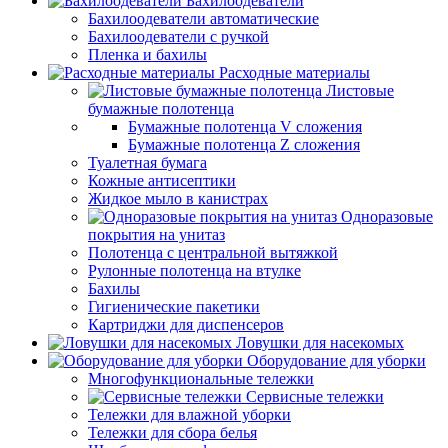
Бахилоодеватели
Бахилоодеватели автоматические
Бахилоодеватели с ручкой
Пленка и бахилы
Расходные материалы
Листовые
бумажные полотенца
Бумажные полотенца V сложения
Бумажные полотенца Z сложения
Туалетная бумага
Кожные антисептики
Жидкое мыло в канистрах
Одноразовые
покрытия на унитаз
Полотенца с центральной вытяжкой
Рулонные полотенца на втулке
Бахилы
Гигиенические пакетики
Картриджи для диспенсеров
Ловушки для насекомых
Оборудование для уборки
Многофункциональные тележки
Сервисные тележки
Тележки для влажной уборки
Тележки для сбора белья