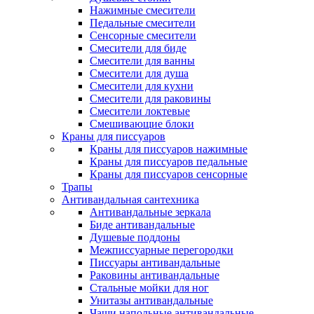
Нажимные смесители
Педальные смесители
Сенсорные смесители
Смесители для биде
Смесители для ванны
Смесители для душа
Смесители для кухни
Смесители для раковины
Смесители локтевые
Смешивающие блоки
Краны для писсуаров
Краны для писсуаров нажимные
Краны для писсуаров педальные
Краны для писсуаров сенсорные
Трапы
Антивандальная сантехника
Антивандальные зеркала
Биде антивандальные
Душевые поддоны
Межписсуарные перегородки
Писсуары антивандальные
Раковины антивандальные
Стальные мойки для ног
Унитазы антивандальные
Чаши напольные антивандальные