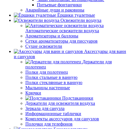
Питьевые фонтанчики
Аварийные души и раковины
Ёршики туалетные
Освежители воздуха
Автоматические освежители воздуха
Ароматизаторы и баллоны
Сетки ароматизаторы для писсуаров
Сухие освежители
Аксессуары для ванн
и санузлов
Держатели для
полотенец
Полки для полотенец
Полки стальные в ванную
Полки стеклянные в ванную
Мыльницы настенные
Крючки
Подстаканники
Держатели для освежителя воздуха
Зеркала для санузла
Информационные таблички
Комплекты аксессуаров для санузлов
Полочки для телефонов