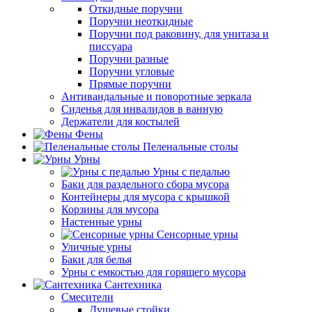
Откидные поручни
Поручни неоткидные
Поручни под раковину, для унитаза и
писсуара
Поручни разные
Поручни угловые
Прямые поручни
Антивандальные и поворотные зеркала
Сиденья для инвалидов в ванную
Держатели для костылей
Фены
Пеленальные столы
Урны
Урны с педалью
Баки для раздельного сбора мусора
Контейнеры для мусора с крышкой
Корзины для мусора
Настенные урны
Сенсорные урны
Уличные урны
Баки для белья
Урны с емкостью для горящего мусора
Сантехника
Смесители
Душевые стойки