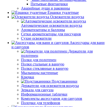
Питьевые фонтанчики
Аварийные души и раковины
Ёршики туалетные
Освежители воздуха
Автоматические освежители воздуха
Ароматизаторы и баллоны
Сетки ароматизаторы для писсуаров
Сухие освежители
Аксессуары для ванн
и санузлов
Держатели для
полотенец
Полки для полотенец
Полки стальные в ванную
Полки стеклянные в ванную
Мыльницы настенные
Крючки
Подстаканники
Держатели для освежителя воздуха
Зеркала для санузла
Информационные таблички
Комплекты аксессуаров для санузлов
Полочки для телефонов