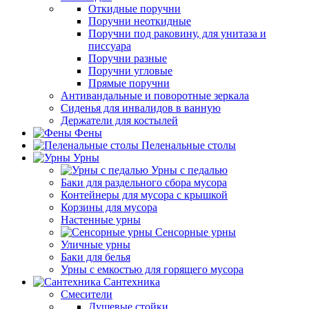
Откидные поручни
Поручни неоткидные
Поручни под раковину, для унитаза и
писсуара
Поручни разные
Поручни угловые
Прямые поручни
Антивандальные и поворотные зеркала
Сиденья для инвалидов в ванную
Держатели для костылей
Фены
Пеленальные столы
Урны
Урны с педалью
Баки для раздельного сбора мусора
Контейнеры для мусора с крышкой
Корзины для мусора
Настенные урны
Сенсорные урны
Уличные урны
Баки для белья
Урны с емкостью для горящего мусора
Сантехника
Смесители
Душевые стойки