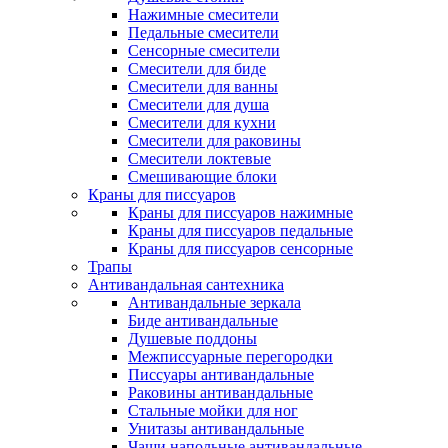
Нажимные смесители
Педальные смесители
Сенсорные смесители
Смесители для биде
Смесители для ванны
Смесители для душа
Смесители для кухни
Смесители для раковины
Смесители локтевые
Смешивающие блоки
Краны для писсуаров
Краны для писсуаров нажимные
Краны для писсуаров педальные
Краны для писсуаров сенсорные
Трапы
Антивандальная сантехника
Антивандальные зеркала
Биде антивандальные
Душевые поддоны
Межписсуарные перегородки
Писсуары антивандальные
Раковины антивандальные
Стальные мойки для ног
Унитазы антивандальные
Чаши напольные антивандальные