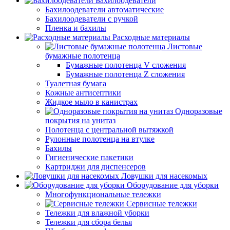
Бахилоодеватели
Бахилоодеватели автоматические
Бахилоодеватели с ручкой
Пленка и бахилы
Расходные материалы
Листовые
бумажные полотенца
Бумажные полотенца V сложения
Бумажные полотенца Z сложения
Туалетная бумага
Кожные антисептики
Жидкое мыло в канистрах
Одноразовые
покрытия на унитаз
Полотенца с центральной вытяжкой
Рулонные полотенца на втулке
Бахилы
Гигиенические пакетики
Картриджи для диспенсеров
Ловушки для насекомых
Оборудование для уборки
Многофункциональные тележки
Сервисные тележки
Тележки для влажной уборки
Тележки для сбора белья