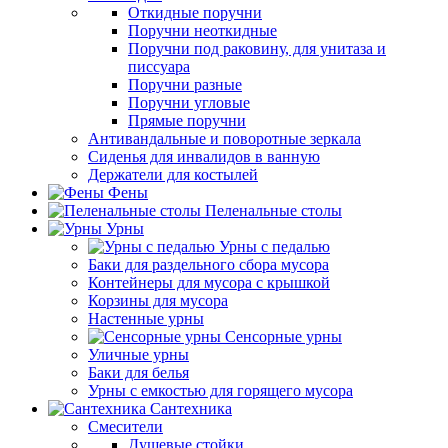
Откидные поручни
Поручни неоткидные
Поручни под раковину, для унитаза и
писсуара
Поручни разные
Поручни угловые
Прямые поручни
Антивандальные и поворотные зеркала
Сиденья для инвалидов в ванную
Держатели для костылей
Фены
Пеленальные столы
Урны
Урны с педалью
Баки для раздельного сбора мусора
Контейнеры для мусора с крышкой
Корзины для мусора
Настенные урны
Сенсорные урны
Уличные урны
Баки для белья
Урны с емкостью для горящего мусора
Сантехника
Смесители
Душевые стойки