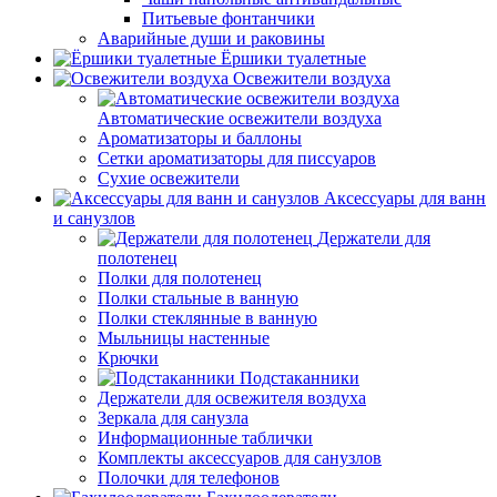
Питьевые фонтанчики
Аварийные души и раковины
Ёршики туалетные
Освежители воздуха
Автоматические освежители воздуха
Ароматизаторы и баллоны
Сетки ароматизаторы для писсуаров
Сухие освежители
Аксессуары для ванн
и санузлов
Держатели для
полотенец
Полки для полотенец
Полки стальные в ванную
Полки стеклянные в ванную
Мыльницы настенные
Крючки
Подстаканники
Держатели для освежителя воздуха
Зеркала для санузла
Информационные таблички
Комплекты аксессуаров для санузлов
Полочки для телефонов