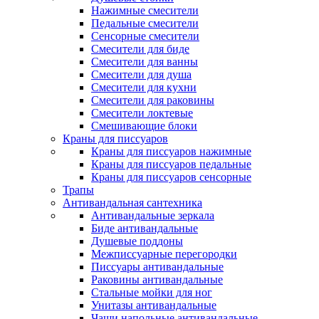
Нажимные смесители
Педальные смесители
Сенсорные смесители
Смесители для биде
Смесители для ванны
Смесители для душа
Смесители для кухни
Смесители для раковины
Смесители локтевые
Смешивающие блоки
Краны для писсуаров
Краны для писсуаров нажимные
Краны для писсуаров педальные
Краны для писсуаров сенсорные
Трапы
Антивандальная сантехника
Антивандальные зеркала
Биде антивандальные
Душевые поддоны
Межписсуарные перегородки
Писсуары антивандальные
Раковины антивандальные
Стальные мойки для ног
Унитазы антивандальные
Чаши напольные антивандальные