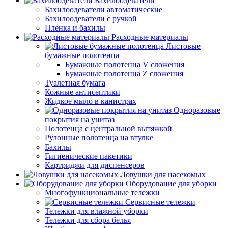
Бахилоодеватели
Бахилоодеватели автоматические
Бахилоодеватели с ручкой
Пленка и бахилы
Расходные материалы
Листовые
бумажные полотенца
Бумажные полотенца V сложения
Бумажные полотенца Z сложения
Туалетная бумага
Кожные антисептики
Жидкое мыло в канистрах
Одноразовые
покрытия на унитаз
Полотенца с центральной вытяжкой
Рулонные полотенца на втулке
Бахилы
Гигиенические пакетики
Картриджи для диспенсеров
Ловушки для насекомых
Оборудование для уборки
Многофункциональные тележки
Сервисные тележки
Тележки для влажной уборки
Тележки для сбора белья