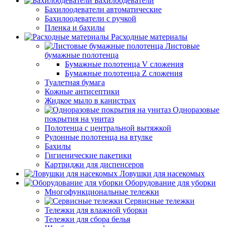
Бахилоодеватели
Бахилоодеватели автоматические
Бахилоодеватели с ручкой
Пленка и бахилы
Расходные материалы
Листовые
бумажные полотенца
Бумажные полотенца V сложения
Бумажные полотенца Z сложения
Туалетная бумага
Кожные антисептики
Жидкое мыло в канистрах
Одноразовые
покрытия на унитаз
Полотенца с центральной вытяжкой
Рулонные полотенца на втулке
Бахилы
Гигиенические пакетики
Картриджи для диспенсеров
Ловушки для насекомых
Оборудование для уборки
Многофункциональные тележки
Сервисные тележки
Тележки для влажной уборки
Тележки для сбора белья