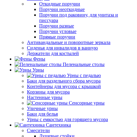
Откидные поручни
Поручни неоткидные
Поручни под раковину, для унитаза и
писсуара
Поручни разные
Поручни угловые
Прямые поручни
Антивандальные и поворотные зеркала
Сиденья для инвалидов в ванную
Держатели для костылей
Фены
Пеленальные столы
Урны
Урны с педалью
Баки для раздельного сбора мусора
Контейнеры для мусора с крышкой
Корзины для мусора
Настенные урны
Сенсорные урны
Уличные урны
Баки для белья
Урны с емкостью для горящего мусора
Сантехника
Смесители
Душевые стойки