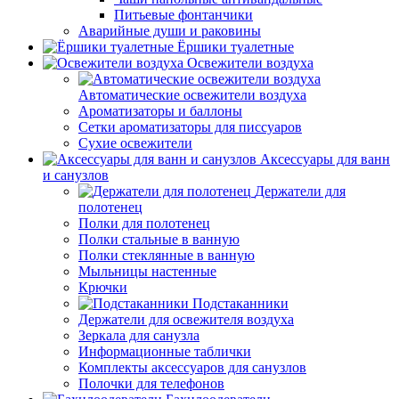
Питьевые фонтанчики
Аварийные души и раковины
Ёршики туалетные
Освежители воздуха
Автоматические освежители воздуха
Ароматизаторы и баллоны
Сетки ароматизаторы для писсуаров
Сухие освежители
Аксессуары для ванн
и санузлов
Держатели для
полотенец
Полки для полотенец
Полки стальные в ванную
Полки стеклянные в ванную
Мыльницы настенные
Крючки
Подстаканники
Держатели для освежителя воздуха
Зеркала для санузла
Информационные таблички
Комплекты аксессуаров для санузлов
Полочки для телефонов