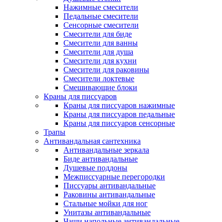
Нажимные смесители
Педальные смесители
Сенсорные смесители
Смесители для биде
Смесители для ванны
Смесители для душа
Смесители для кухни
Смесители для раковины
Смесители локтевые
Смешивающие блоки
Краны для писсуаров
Краны для писсуаров нажимные
Краны для писсуаров педальные
Краны для писсуаров сенсорные
Трапы
Антивандальная сантехника
Антивандальные зеркала
Биде антивандальные
Душевые поддоны
Межписсуарные перегородки
Писсуары антивандальные
Раковины антивандальные
Стальные мойки для ног
Унитазы антивандальные
Чаши напольные антивандальные