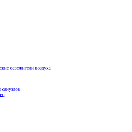
ские освежители воздуха
и санузлов
нец