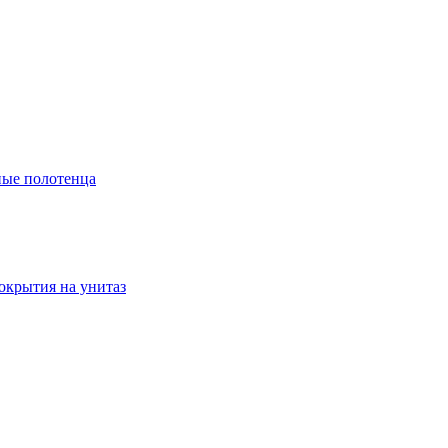
ые полотенца
окрытия на унитаз