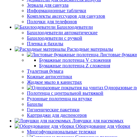
Зеркала для санузла
Информационные таблички
Комплекты аксессуаров для санузлов
Полочки для телефонов
Бахилоодеватели
Бахилоодеватели автоматические
Бахилоодеватели с ручкой
Пленка и бахилы
Расходные материалы
Листовые бумажн
Бумажные полотенца V сложения
Бумажные полотенца Z сложения
Туалетная бумага
Кожные антисептики
Жидкое мыло в канистрах
Одноразовые п
Полотенца с центральной вытяжкой
Рулонные полотенца на втулке
Бахилы
Гигиенические пакетики
Картриджи для диспенсеров
Ловушки для насекомых
Оборудование для уборки
Многофункциональные тележки