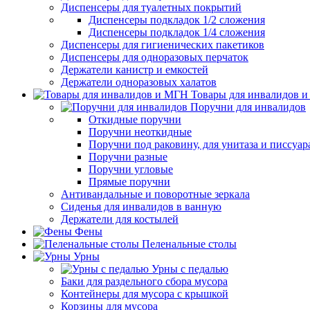
Диспенсеры для туалетных покрытий
Диспенсеры подкладок 1/2 сложения
Диспенсеры подкладок 1/4 сложения
Диспенсеры для гигиенических пакетиков
Диспенсеры для одноразовых перчаток
Держатели канистр и емкостей
Держатели одноразовых халатов
Товары для инвалидов 
Поручни для инвалидов
Откидные поручни
Поручни неоткидные
Поручни под раковину, для унитаза и писсуар
Поручни разные
Поручни угловые
Прямые поручни
Антивандальные и поворотные зеркала
Сиденья для инвалидов в ванную
Держатели для костылей
Фены
Пеленальные столы
Урны
Урны с педалью
Баки для раздельного сбора мусора
Контейнеры для мусора с крышкой
Корзины для мусора