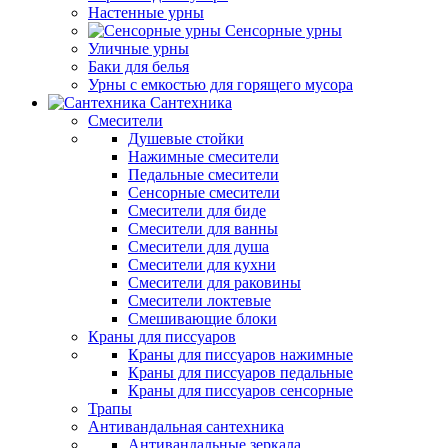
Настенные урны
Сенсорные урны
Уличные урны
Баки для белья
Урны с емкостью для горящего мусора
Сантехника
Смесители
Душевые стойки
Нажимные смесители
Педальные смесители
Сенсорные смесители
Смесители для биде
Смесители для ванны
Смесители для душа
Смесители для кухни
Смесители для раковины
Смесители локтевые
Смешивающие блоки
Краны для писсуаров
Краны для писсуаров нажимные
Краны для писсуаров педальные
Краны для писсуаров сенсорные
Трапы
Антивандальная сантехника
Антивандальные зеркала