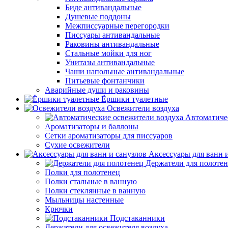
Биде антивандальные
Душевые поддоны
Межписсуарные перегородки
Писсуары антивандальные
Раковины антивандальные
Стальные мойки для ног
Унитазы антивандальные
Чаши напольные антивандальные
Питьевые фонтанчики
Аварийные души и раковины
Ёршики туалетные
Освежители воздуха
Автоматиче
Ароматизаторы и баллоны
Сетки ароматизаторы для писсуаров
Сухие освежители
Аксессуары для ванн 
Держатели для полоте
Полки для полотенец
Полки стальные в ванную
Полки стеклянные в ванную
Мыльницы настенные
Крючки
Подстаканники
Держатели для освежителя воздуха