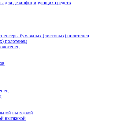
ры для дезинфицирующих средств
пенсеры бумажных (листовых) полотенец
х) полотенец
полотенец
ов
енец
ц
льной вытяжкой
ой вытяжкой