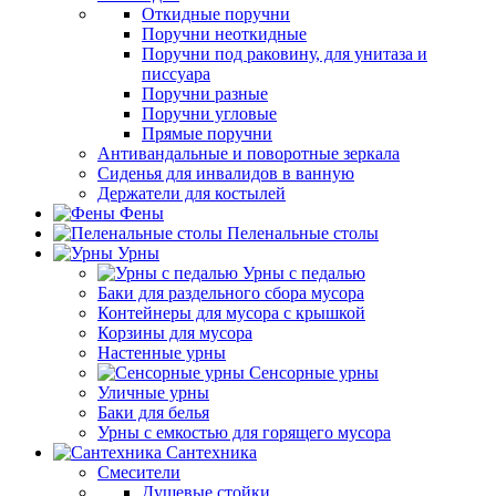
Откидные поручни
Поручни неоткидные
Поручни под раковину, для унитаза и
писсуара
Поручни разные
Поручни угловые
Прямые поручни
Антивандальные и поворотные зеркала
Сиденья для инвалидов в ванную
Держатели для костылей
Фены
Пеленальные столы
Урны
Урны с педалью
Баки для раздельного сбора мусора
Контейнеры для мусора с крышкой
Корзины для мусора
Настенные урны
Сенсорные урны
Уличные урны
Баки для белья
Урны с емкостью для горящего мусора
Сантехника
Смесители
Душевые стойки