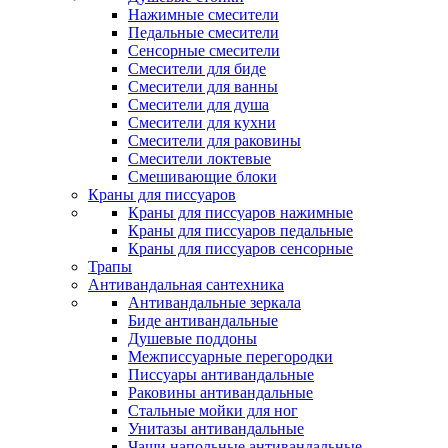
Нажимные смесители
Педальные смесители
Сенсорные смесители
Смесители для биде
Смесители для ванны
Смесители для душа
Смесители для кухни
Смесители для раковины
Смесители локтевые
Смешивающие блоки
Краны для писсуаров
Краны для писсуаров нажимные
Краны для писсуаров педальные
Краны для писсуаров сенсорные
Трапы
Антивандальная сантехника
Антивандальные зеркала
Биде антивандальные
Душевые поддоны
Межписсуарные перегородки
Писсуары антивандальные
Раковины антивандальные
Стальные мойки для ног
Унитазы антивандальные
Чаши напольные антивандальные