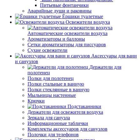
Питьевые фонтанчики
Аварийные души и раковины
Ёршики туалетные
Освежители воздуха
Автоматические освежители воздуха
Ароматизаторы и баллоны
Сетки ароматизаторы для писсуаров
Сухие освежители
Аксессуары для ванн
и санузлов
Держатели для
полотенец
Полки для полотенец
Полки стальные в ванную
Полки стеклянные в ванную
Мыльницы настенные
Крючки
Подстаканники
Держатели для освежителя воздуха
Зеркала для санузла
Информационные таблички
Комплекты аксессуаров для санузлов
Полочки для телефонов