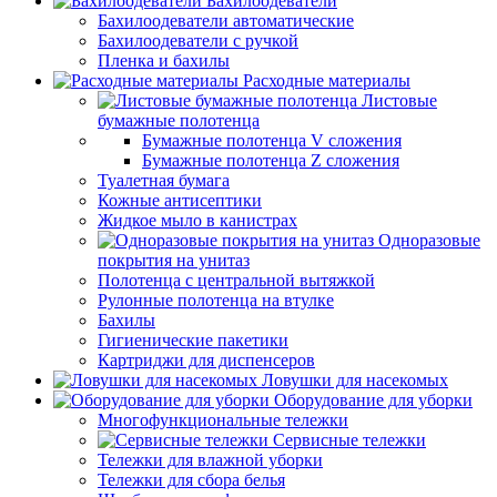
Бахилоодеватели
Бахилоодеватели автоматические
Бахилоодеватели с ручкой
Пленка и бахилы
Расходные материалы
Листовые
бумажные полотенца
Бумажные полотенца V сложения
Бумажные полотенца Z сложения
Туалетная бумага
Кожные антисептики
Жидкое мыло в канистрах
Одноразовые
покрытия на унитаз
Полотенца с центральной вытяжкой
Рулонные полотенца на втулке
Бахилы
Гигиенические пакетики
Картриджи для диспенсеров
Ловушки для насекомых
Оборудование для уборки
Многофункциональные тележки
Сервисные тележки
Тележки для влажной уборки
Тележки для сбора белья