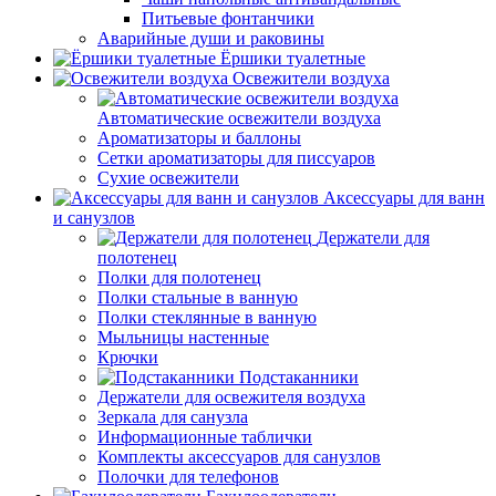
Питьевые фонтанчики
Аварийные души и раковины
Ёршики туалетные
Освежители воздуха
Автоматические освежители воздуха
Ароматизаторы и баллоны
Сетки ароматизаторы для писсуаров
Сухие освежители
Аксессуары для ванн
и санузлов
Держатели для
полотенец
Полки для полотенец
Полки стальные в ванную
Полки стеклянные в ванную
Мыльницы настенные
Крючки
Подстаканники
Держатели для освежителя воздуха
Зеркала для санузла
Информационные таблички
Комплекты аксессуаров для санузлов
Полочки для телефонов