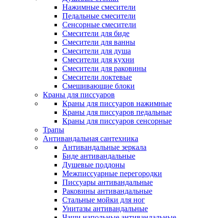
Нажимные смесители
Педальные смесители
Сенсорные смесители
Смесители для биде
Смесители для ванны
Смесители для душа
Смесители для кухни
Смесители для раковины
Смесители локтевые
Смешивающие блоки
Краны для писсуаров
Краны для писсуаров нажимные
Краны для писсуаров педальные
Краны для писсуаров сенсорные
Трапы
Антивандальная сантехника
Антивандальные зеркала
Биде антивандальные
Душевые поддоны
Межписсуарные перегородки
Писсуары антивандальные
Раковины антивандальные
Стальные мойки для ног
Унитазы антивандальные
Чаши напольные антивандальные