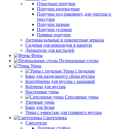
Откидные поручни
Поручни неоткидные
Поручни под раковину, для унитаза и
писсуара
Поручни разные
Поручни угловые
Прямые поручни
Антивандальные и поворотные зеркала
Сиденья для инвалидов в ванную
Держатели для костылей
Фены
Пеленальные столы
Урны
Урны с педалью
Баки для раздельного сбора мусора
Контейнеры для мусора с крышкой
Корзины для мусора
Настенные урны
Сенсорные урны
Уличные урны
Баки для белья
Урны с емкостью для горящего мусора
Сантехника
Смесители
Душевые стойки