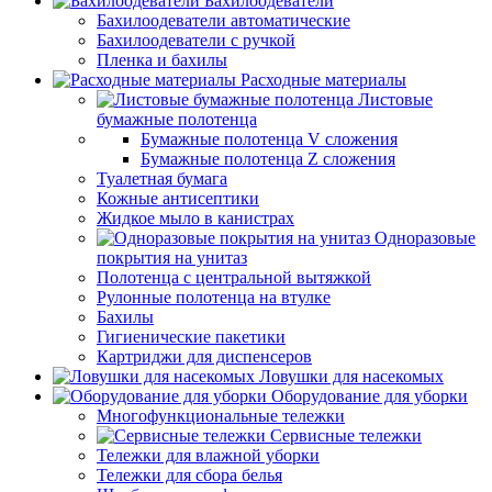
Бахилоодеватели
Бахилоодеватели автоматические
Бахилоодеватели с ручкой
Пленка и бахилы
Расходные материалы
Листовые
бумажные полотенца
Бумажные полотенца V сложения
Бумажные полотенца Z сложения
Туалетная бумага
Кожные антисептики
Жидкое мыло в канистрах
Одноразовые
покрытия на унитаз
Полотенца с центральной вытяжкой
Рулонные полотенца на втулке
Бахилы
Гигиенические пакетики
Картриджи для диспенсеров
Ловушки для насекомых
Оборудование для уборки
Многофункциональные тележки
Сервисные тележки
Тележки для влажной уборки
Тележки для сбора белья