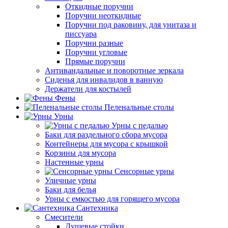
Откидные поручни
Поручни неоткидные
Поручни под раковину, для унитаза и
писсуара
Поручни разные
Поручни угловые
Прямые поручни
Антивандальные и поворотные зеркала
Сиденья для инвалидов в ванную
Держатели для костылей
Фены
Пеленальные столы
Урны
Урны с педалью
Баки для раздельного сбора мусора
Контейнеры для мусора с крышкой
Корзины для мусора
Настенные урны
Сенсорные урны
Уличные урны
Баки для белья
Урны с емкостью для горящего мусора
Сантехника
Смесители
Душевые стойки