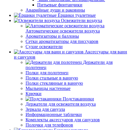
Питьевые фонтанчики
Аварийные души и раковины
Ёршики туалетные
Освежители воздуха
Автоматические освежители воздуха
Ароматизаторы и баллоны
Сетки ароматизаторы для писсуаров
Сухие освежители
Аксессуары для ванн
и санузлов
Держатели для
полотенец
Полки для полотенец
Полки стальные в ванную
Полки стеклянные в ванную
Мыльницы настенные
Крючки
Подстаканники
Держатели для освежителя воздуха
Зеркала для санузла
Информационные таблички
Комплекты аксессуаров для санузлов
Полочки для телефонов