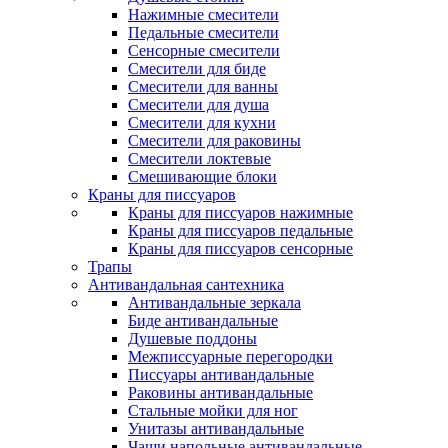
Нажимные смесители
Педальные смесители
Сенсорные смесители
Смесители для биде
Смесители для ванны
Смесители для душа
Смесители для кухни
Смесители для раковины
Смесители локтевые
Смешивающие блоки
Краны для писсуаров
Краны для писсуаров нажимные
Краны для писсуаров педальные
Краны для писсуаров сенсорные
Трапы
Антивандальная сантехника
Антивандальные зеркала
Биде антивандальные
Душевые поддоны
Межписсуарные перегородки
Писсуары антивандальные
Раковины антивандальные
Стальные мойки для ног
Унитазы антивандальные
Чаши напольные антивандальные