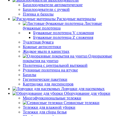
Бахилоодеватели
Бахилоодеватели автоматические
Бахилоодеватели с ручкой
Пленка и бахилы
Расходные материалы
Листовые
бумажные полотенца
Бумажные полотенца V сложения
Бумажные полотенца Z сложения
Туалетная бумага
Кожные антисептики
Жидкое мыло в канистрах
Одноразовые
покрытия на унитаз
Полотенца с центральной вытяжкой
Рулонные полотенца на втулке
Бахилы
Гигиенические пакетики
Картриджи для диспенсеров
Ловушки для насекомых
Оборудование для уборки
Многофункциональные тележки
Сервисные тележки
Тележки для влажной уборки
Тележки для сбора белья