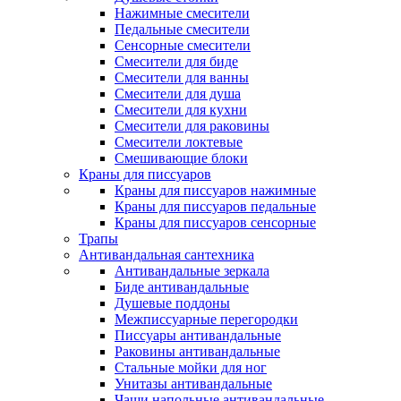
Нажимные смесители
Педальные смесители
Сенсорные смесители
Смесители для биде
Смесители для ванны
Смесители для душа
Смесители для кухни
Смесители для раковины
Смесители локтевые
Смешивающие блоки
Краны для писсуаров
Краны для писсуаров нажимные
Краны для писсуаров педальные
Краны для писсуаров сенсорные
Трапы
Антивандальная сантехника
Антивандальные зеркала
Биде антивандальные
Душевые поддоны
Межписсуарные перегородки
Писсуары антивандальные
Раковины антивандальные
Стальные мойки для ног
Унитазы антивандальные
Чаши напольные антивандальные