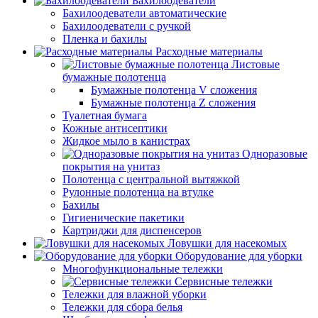
Бахилоодеватели
Бахилоодеватели автоматические
Бахилоодеватели с ручкой
Пленка и бахилы
Расходные материалы
Листовые
бумажные полотенца
Бумажные полотенца V сложения
Бумажные полотенца Z сложения
Туалетная бумага
Кожные антисептики
Жидкое мыло в канистрах
Одноразовые
покрытия на унитаз
Полотенца с центральной вытяжкой
Рулонные полотенца на втулке
Бахилы
Гигиенические пакетики
Картриджи для диспенсеров
Ловушки для насекомых
Оборудование для уборки
Многофункциональные тележки
Сервисные тележки
Тележки для влажной уборки
Тележки для сбора белья