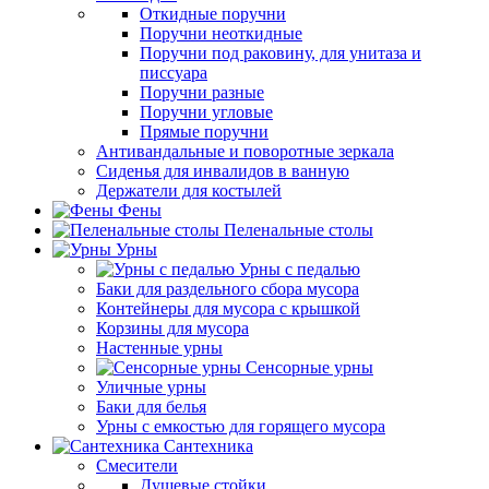
Откидные поручни
Поручни неоткидные
Поручни под раковину, для унитаза и
писсуара
Поручни разные
Поручни угловые
Прямые поручни
Антивандальные и поворотные зеркала
Сиденья для инвалидов в ванную
Держатели для костылей
Фены
Пеленальные столы
Урны
Урны с педалью
Баки для раздельного сбора мусора
Контейнеры для мусора с крышкой
Корзины для мусора
Настенные урны
Сенсорные урны
Уличные урны
Баки для белья
Урны с емкостью для горящего мусора
Сантехника
Смесители
Душевые стойки