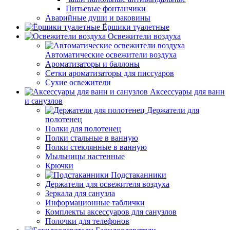
Питьевые фонтанчики
Аварийные души и раковины
Ёршики туалетные
Освежители воздуха
Автоматические освежители воздуха
Ароматизаторы и баллоны
Сетки ароматизаторы для писсуаров
Сухие освежители
Аксессуары для ванн
и санузлов
Держатели для
полотенец
Полки для полотенец
Полки стальные в ванную
Полки стеклянные в ванную
Мыльницы настенные
Крючки
Подстаканники
Держатели для освежителя воздуха
Зеркала для санузла
Информационные таблички
Комплекты аксессуаров для санузлов
Полочки для телефонов