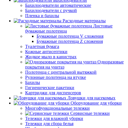
Бахилоодеватели
Бахилоодеватели автоматические
Бахилоодеватели с ручкой
Пленка и бахилы
Расходные материалы
Листовые
бумажные полотенца
Бумажные полотенца V сложения
Бумажные полотенца Z сложения
Туалетная бумага
Кожные антисептики
Жидкое мыло в канистрах
Одноразовые
покрытия на унитаз
Полотенца с центральной вытяжкой
Рулонные полотенца на втулке
Бахилы
Гигиенические пакетики
Картриджи для диспенсеров
Ловушки для насекомых
Оборудование для уборки
Многофункциональные тележки
Сервисные тележки
Тележки для влажной уборки
Тележки для сбора белья