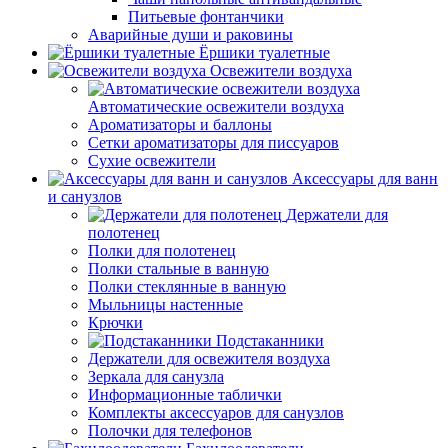
Питьевые фонтанчики
Аварийные души и раковины
Ёршики туалетные
Освежители воздуха
Автоматические освежители воздуха
Ароматизаторы и баллоны
Сетки ароматизаторы для писсуаров
Сухие освежители
Аксессуары для ванн
и санузлов
Держатели для
полотенец
Полки для полотенец
Полки стальные в ванную
Полки стеклянные в ванную
Мыльницы настенные
Крючки
Подстаканники
Держатели для освежителя воздуха
Зеркала для санузла
Информационные таблички
Комплекты аксессуаров для санузлов
Полочки для телефонов