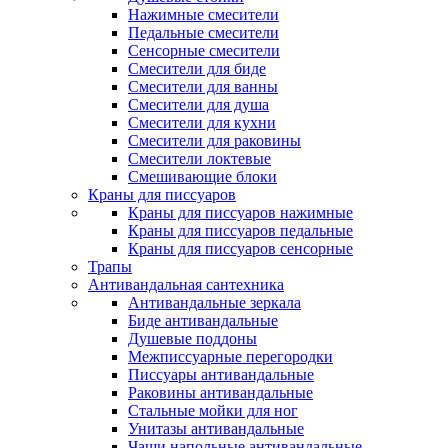
Нажимные смесители
Педальные смесители
Сенсорные смесители
Смесители для биде
Смесители для ванны
Смесители для душа
Смесители для кухни
Смесители для раковины
Смесители локтевые
Смешивающие блоки
Краны для писсуаров
Краны для писсуаров нажимные
Краны для писсуаров педальные
Краны для писсуаров сенсорные
Трапы
Антивандальная сантехника
Антивандальные зеркала
Биде антивандальные
Душевые поддоны
Межписсуарные перегородки
Писсуары антивандальные
Раковины антивандальные
Стальные мойки для ног
Унитазы антивандальные
Чаши напольные антивандальные