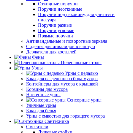
Откидные поручни
Поручни неоткидные
Поручни под раковину, для унитаза и
писсуара
Поручни разные
Поручни угловые
Прямые поручни
Антивандальные и поворотные зеркала
Сиденья для инвалидов в ванную
Держатели для костылей
Фены
Пеленальные столы
Урны
Урны с педалью
Баки для раздельного сбора мусора
Контейнеры для мусора с крышкой
Корзины для мусора
Настенные урны
Сенсорные урны
Уличные урны
Баки для белья
Урны с емкостью для горящего мусора
Сантехника
Смесители
Душевые стойки