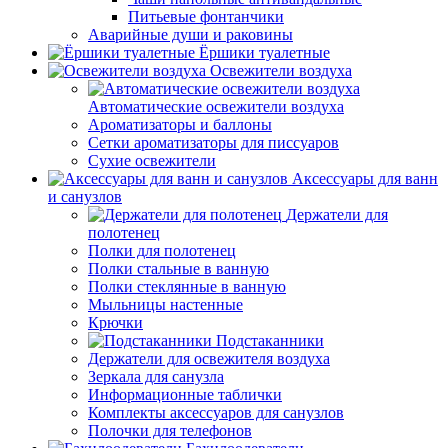
Питьевые фонтанчики
Аварийные души и раковины
Ёршики туалетные
Освежители воздуха
Автоматические освежители воздуха
Ароматизаторы и баллоны
Сетки ароматизаторы для писсуаров
Сухие освежители
Аксессуары для ванн
и санузлов
Держатели для
полотенец
Полки для полотенец
Полки стальные в ванную
Полки стеклянные в ванную
Мыльницы настенные
Крючки
Подстаканники
Держатели для освежителя воздуха
Зеркала для санузла
Информационные таблички
Комплекты аксессуаров для санузлов
Полочки для телефонов