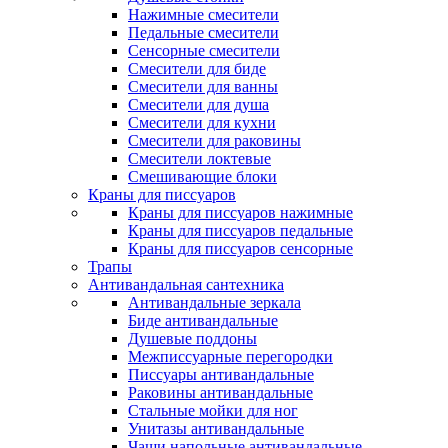
Нажимные смесители
Педальные смесители
Сенсорные смесители
Смесители для биде
Смесители для ванны
Смесители для душа
Смесители для кухни
Смесители для раковины
Смесители локтевые
Смешивающие блоки
Краны для писсуаров
Краны для писсуаров нажимные
Краны для писсуаров педальные
Краны для писсуаров сенсорные
Трапы
Антивандальная сантехника
Антивандальные зеркала
Биде антивандальные
Душевые поддоны
Межписсуарные перегородки
Писсуары антивандальные
Раковины антивандальные
Стальные мойки для ног
Унитазы антивандальные
Чаши напольные антивандальные