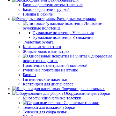
Бахилоодеватели
Бахилоодеватели автоматические
Бахилоодеватели с ручкой
Пленка и бахилы
Расходные материалы
Листовые
бумажные полотенца
Бумажные полотенца V сложения
Бумажные полотенца Z сложения
Туалетная бумага
Кожные антисептики
Жидкое мыло в канистрах
Одноразовые
покрытия на унитаз
Полотенца с центральной вытяжкой
Рулонные полотенца на втулке
Бахилы
Гигиенические пакетики
Картриджи для диспенсеров
Ловушки для насекомых
Оборудование для уборки
Многофункциональные тележки
Сервисные тележки
Тележки для влажной уборки
Тележки для сбора белья