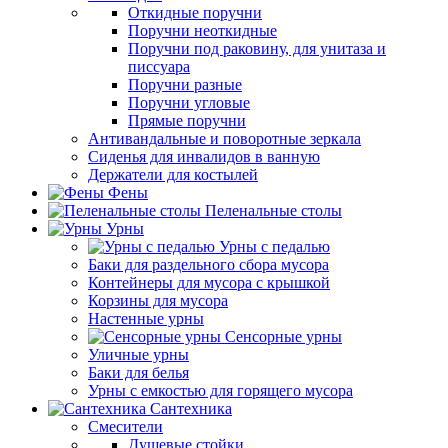
Откидные поручни
Поручни неоткидные
Поручни под раковину, для унитаза и
писсуара
Поручни разные
Поручни угловые
Прямые поручни
Антивандальные и поворотные зеркала
Сиденья для инвалидов в ванную
Держатели для костылей
Фены
Пеленальные столы
Урны
Урны с педалью
Баки для раздельного сбора мусора
Контейнеры для мусора с крышкой
Корзины для мусора
Настенные урны
Сенсорные урны
Уличные урны
Баки для белья
Урны с емкостью для горящего мусора
Сантехника
Смесители
Душевые стойки