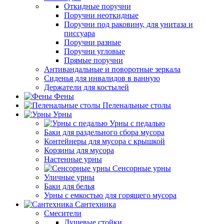
Откидные поручни
Поручни неоткидные
Поручни под раковину, для унитаза и
писсуара
Поручни разные
Поручни угловые
Прямые поручни
Антивандальные и поворотные зеркала
Сиденья для инвалидов в ванную
Держатели для костылей
Фены
Пеленальные столы
Урны
Урны с педалью
Баки для раздельного сбора мусора
Контейнеры для мусора с крышкой
Корзины для мусора
Настенные урны
Сенсорные урны
Уличные урны
Баки для белья
Урны с емкостью для горящего мусора
Сантехника
Смесители
Душевые стойки