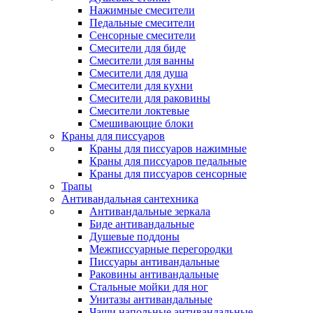
Нажимные смесители
Педальные смесители
Сенсорные смесители
Смесители для биде
Смесители для ванны
Смесители для душа
Смесители для кухни
Смесители для раковины
Смесители локтевые
Смешивающие блоки
Краны для писсуаров
Краны для писсуаров нажимные
Краны для писсуаров педальные
Краны для писсуаров сенсорные
Трапы
Антивандальная сантехника
Антивандальные зеркала
Биде антивандальные
Душевые поддоны
Межписсуарные перегородки
Писсуары антивандальные
Раковины антивандальные
Стальные мойки для ног
Унитазы антивандальные
Чаши напольные антивандальные