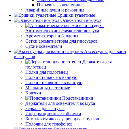
Питьевые фонтанчики
Аварийные души и раковины
Ёршики туалетные
Освежители воздуха
Автоматические освежители воздуха
Ароматизаторы и баллоны
Сетки ароматизаторы для писсуаров
Сухие освежители
Аксессуары для ванн
и санузлов
Держатели для
полотенец
Полки для полотенец
Полки стальные в ванную
Полки стеклянные в ванную
Мыльницы настенные
Крючки
Подстаканники
Держатели для освежителя воздуха
Зеркала для санузла
Информационные таблички
Комплекты аксессуаров для санузлов
Полочки для телефонов