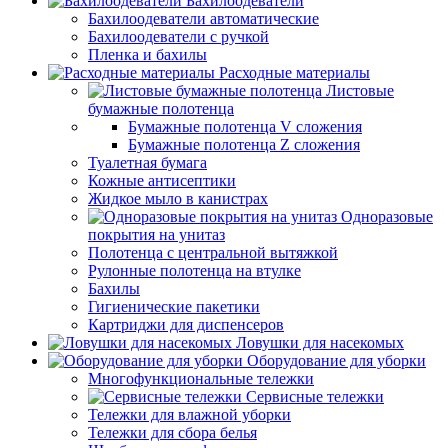
Бахилоодеватели
Бахилоодеватели автоматические
Бахилоодеватели с ручкой
Пленка и бахилы
Расходные материалы
Листовые
бумажные полотенца
Бумажные полотенца V сложения
Бумажные полотенца Z сложения
Туалетная бумага
Кожные антисептики
Жидкое мыло в канистрах
Одноразовые
покрытия на унитаз
Полотенца с центральной вытяжкой
Рулонные полотенца на втулке
Бахилы
Гигиенические пакетики
Картриджи для диспенсеров
Ловушки для насекомых
Оборудование для уборки
Многофункциональные тележки
Сервисные тележки
Тележки для влажной уборки
Тележки для сбора белья