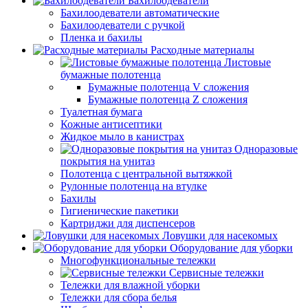
Бахилоодеватели
Бахилоодеватели автоматические
Бахилоодеватели с ручкой
Пленка и бахилы
Расходные материалы
Листовые
бумажные полотенца
Бумажные полотенца V сложения
Бумажные полотенца Z сложения
Туалетная бумага
Кожные антисептики
Жидкое мыло в канистрах
Одноразовые
покрытия на унитаз
Полотенца с центральной вытяжкой
Рулонные полотенца на втулке
Бахилы
Гигиенические пакетики
Картриджи для диспенсеров
Ловушки для насекомых
Оборудование для уборки
Многофункциональные тележки
Сервисные тележки
Тележки для влажной уборки
Тележки для сбора белья