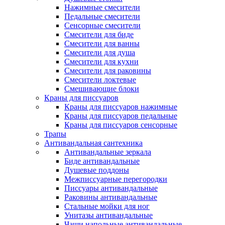
Нажимные смесители
Педальные смесители
Сенсорные смесители
Смесители для биде
Смесители для ванны
Смесители для душа
Смесители для кухни
Смесители для раковины
Смесители локтевые
Смешивающие блоки
Краны для писсуаров
Краны для писсуаров нажимные
Краны для писсуаров педальные
Краны для писсуаров сенсорные
Трапы
Антивандальная сантехника
Антивандальные зеркала
Биде антивандальные
Душевые поддоны
Межписсуарные перегородки
Писсуары антивандальные
Раковины антивандальные
Стальные мойки для ног
Унитазы антивандальные
Чаши напольные антивандальные