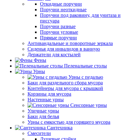
Откидные поручни
Поручни неоткидные
Поручни под раковину, для унитаза и
писсуара
Поручни разные
Поручни угловые
Прямые поручни
Антивандальные и поворотные зеркала
Сиденья для инвалидов в ванную
Держатели для костылей
Фены
Пеленальные столы
Урны
Урны с педалью
Баки для раздельного сбора мусора
Контейнеры для мусора с крышкой
Корзины для мусора
Настенные урны
Сенсорные урны
Уличные урны
Баки для белья
Урны с емкостью для горящего мусора
Сантехника
Смесители
Душевые стойки