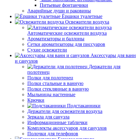
Питьевые фонтанчики
Аварийные души и раковины
Ёршики туалетные
Освежители воздуха
Автоматические освежители воздуха
Ароматизаторы и баллоны
Сетки ароматизаторы для писсуаров
Сухие освежители
Аксессуары для ванн
и санузлов
Держатели для
полотенец
Полки для полотенец
Полки стальные в ванную
Полки стеклянные в ванную
Мыльницы настенные
Крючки
Подстаканники
Держатели для освежителя воздуха
Зеркала для санузла
Информационные таблички
Комплекты аксессуаров для санузлов
Полочки для телефонов