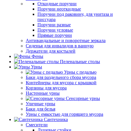
Откидные поручни
Поручни неоткидные
Поручни под раковину, для унитаза и
писсуара
Поручни разные
Поручни угловые
Прямые поручни
Антивандальные и поворотные зеркала
Сиденья для инвалидов в ванную
Держатели для костылей
Фены
Пеленальные столы
Урны
Урны с педалью
Баки для раздельного сбора мусора
Контейнеры для мусора с крышкой
Корзины для мусора
Настенные урны
Сенсорные урны
Уличные урны
Баки для белья
Урны с емкостью для горящего мусора
Сантехника
Смесители
Душевые стойки