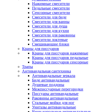
Нажимные смесители
Педальные смесители
Сенсорные смесители
Смесители для биде
Смесители для ванны
Смесители для душа
Смесители для кухни
Смесители для раковины
Смесители локтевые
Смешивающие блоки
Краны для писсуаров
Краны для писсуаров нажимные
Краны для писсуаров педальные
Краны для писсуаров сенсорные
Трапы
Антивандальная сантехника
Антивандальные зеркала
Биде антивандальные
Душевые поддоны
Межписсуарные перегородки
Писсуары антивандальные
Раковины антивандальные
Стальные мойки для ног
Унитазы антивандальные
Чаши напольные антивандальные