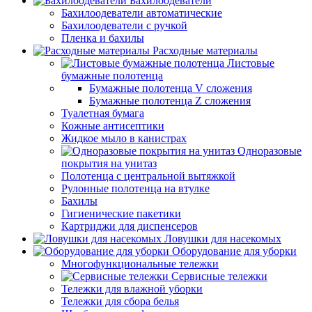
Бахилоодеватели
Бахилоодеватели автоматические
Бахилоодеватели с ручкой
Пленка и бахилы
Расходные материалы
Листовые
бумажные полотенца
Бумажные полотенца V сложения
Бумажные полотенца Z сложения
Туалетная бумага
Кожные антисептики
Жидкое мыло в канистрах
Одноразовые
покрытия на унитаз
Полотенца с центральной вытяжкой
Рулонные полотенца на втулке
Бахилы
Гигиенические пакетики
Картриджи для диспенсеров
Ловушки для насекомых
Оборудование для уборки
Многофункциональные тележки
Сервисные тележки
Тележки для влажной уборки
Тележки для сбора белья