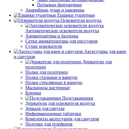
Питьевые фонтанчики
Аварийные души и раковины
Ёршики туалетные
Освежители воздуха
Автоматические освежители воздуха
Ароматизаторы и баллоны
Сетки ароматизаторы для писсуаров
Сухие освежители
Аксессуары для ванн
и санузлов
Держатели для
полотенец
Полки для полотенец
Полки стальные в ванную
Полки стеклянные в ванную
Мыльницы настенные
Крючки
Подстаканники
Держатели для освежителя воздуха
Зеркала для санузла
Информационные таблички
Комплекты аксессуаров для санузлов
Полочки для телефонов