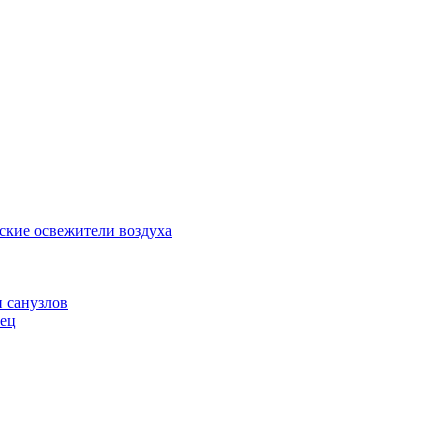
ские освежители воздуха
и санузлов
нец