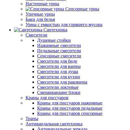
Настенные урны
Сенсорные урны
Уличные урны
Баки для белья
Урны с емкостью для горящего мусора
Сантехника
Смесители
Душевые стойки
Нажимные смесители
Педальные смесители
Сенсорные смесители
Смесители для биде
Смесители для ванны
Смесители для душа
Смесители для кухни
Смесители для раковины
Смесители локтевые
Смешивающие блоки
Краны для писсуаров
Краны для писсуаров нажимные
Краны для писсуаров педальные
Краны для писсуаров сенсорные
Трапы
Антивандальная сантехника
Антивандальные зеркала