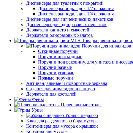
Диспенсеры для туалетных покрытий
Диспенсеры подкладок 1/2 сложения
Диспенсеры подкладок 1/4 сложения
Диспенсеры для гигиенических пакетиков
Диспенсеры для одноразовых перчаток
Держатели канистр и емкостей
Держатели одноразовых халатов
Товары для инвалидов 
Поручни для инвалидов
Откидные поручни
Поручни неоткидные
Поручни под раковину, для унитаза и писсуар
Поручни разные
Поручни угловые
Прямые поручни
Антивандальные и поворотные зеркала
Сиденья для инвалидов в ванную
Держатели для костылей
Фены
Пеленальные столы
Урны
Урны с педалью
Баки для раздельного сбора мусора
Контейнеры для мусора с крышкой
Корзины для мусора