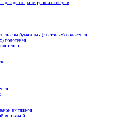
ры для дезинфицирующих средств
пенсеры бумажных (листовых) полотенец
х) полотенец
полотенец
ов
енец
ц
льной вытяжкой
ой вытяжкой