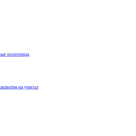
ые полотенца
окрытия на унитаз