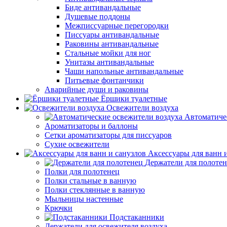
Биде антивандальные
Душевые поддоны
Межписсуарные перегородки
Писсуары антивандальные
Раковины антивандальные
Стальные мойки для ног
Унитазы антивандальные
Чаши напольные антивандальные
Питьевые фонтанчики
Аварийные души и раковины
Ёршики туалетные
Освежители воздуха
Автоматиче
Ароматизаторы и баллоны
Сетки ароматизаторы для писсуаров
Сухие освежители
Аксессуары для ванн 
Держатели для полоте
Полки для полотенец
Полки стальные в ванную
Полки стеклянные в ванную
Мыльницы настенные
Крючки
Подстаканники
Держатели для освежителя воздуха