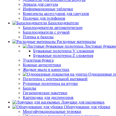
Зеркала для санузла
Информационные таблички
Комплекты аксессуаров для санузлов
Полочки для телефонов
Бахилоодеватели
Бахилоодеватели автоматические
Бахилоодеватели с ручкой
Пленка и бахилы
Расходные материалы
Листовые бумажн
Бумажные полотенца V сложения
Бумажные полотенца Z сложения
Туалетная бумага
Кожные антисептики
Жидкое мыло в канистрах
Одноразовые п
Полотенца с центральной вытяжкой
Рулонные полотенца на втулке
Бахилы
Гигиенические пакетики
Картриджи для диспенсеров
Ловушки для насекомых
Оборудование для уборки
Многофункциональные тележки