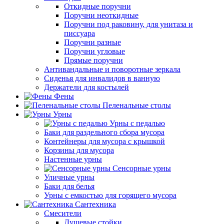
Откидные поручни
Поручни неоткидные
Поручни под раковину, для унитаза и
писсуара
Поручни разные
Поручни угловые
Прямые поручни
Антивандальные и поворотные зеркала
Сиденья для инвалидов в ванную
Держатели для костылей
Фены
Пеленальные столы
Урны
Урны с педалью
Баки для раздельного сбора мусора
Контейнеры для мусора с крышкой
Корзины для мусора
Настенные урны
Сенсорные урны
Уличные урны
Баки для белья
Урны с емкостью для горящего мусора
Сантехника
Смесители
Душевые стойки