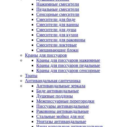
Нажимные смесители
Педальные смесители
Сенсорные смесители
Смесители для биде
Смесители для ванны
Смесители для душа
Смесители для кухни
Смесители для раковины
Смесители локтевые
Смешивающие блоки
Краны для писсуаров
Краны для писсуаров нажимные
Краны для писсуаров педальные
Краны для писсуаров сенсорные
Трапы
Антивандальная сантехника
Антивандальные зеркала
Биде антивандальные
Душевые поддоны
Межписсуарные перегородки
Писсуары антивандальные
Раковины антивандальные
Стальные мойки для ног
Унитазы антивандальные
Чаши напольные антивандальные