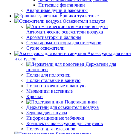
Питьевые фонтанчики
Аварийные души и раковины
Ёршики туалетные
Освежители воздуха
Автоматические освежители воздуха
Ароматизаторы и баллоны
Сетки ароматизаторы для писсуаров
Сухие освежители
Аксессуары для ванн
и санузлов
Держатели для
полотенец
Полки для полотенец
Полки стальные в ванную
Полки стеклянные в ванную
Мыльницы настенные
Крючки
Подстаканники
Держатели для освежителя воздуха
Зеркала для санузла
Информационные таблички
Комплекты аксессуаров для санузлов
Полочки для телефонов