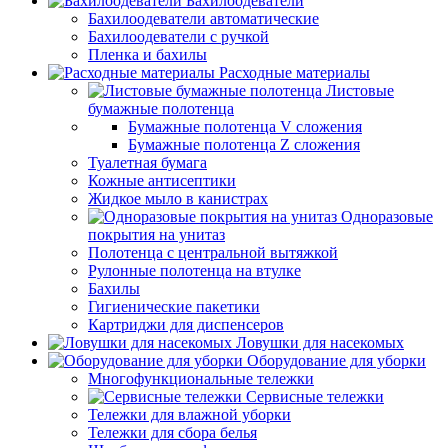
Бахилоодеватели
Бахилоодеватели автоматические
Бахилоодеватели с ручкой
Пленка и бахилы
Расходные материалы
Листовые
бумажные полотенца
Бумажные полотенца V сложения
Бумажные полотенца Z сложения
Туалетная бумага
Кожные антисептики
Жидкое мыло в канистрах
Одноразовые
покрытия на унитаз
Полотенца с центральной вытяжкой
Рулонные полотенца на втулке
Бахилы
Гигиенические пакетики
Картриджи для диспенсеров
Ловушки для насекомых
Оборудование для уборки
Многофункциональные тележки
Сервисные тележки
Тележки для влажной уборки
Тележки для сбора белья