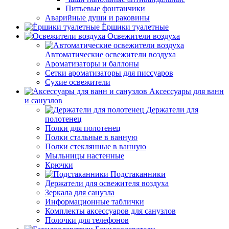
Питьевые фонтанчики
Аварийные души и раковины
Ёршики туалетные
Освежители воздуха
Автоматические освежители воздуха
Ароматизаторы и баллоны
Сетки ароматизаторы для писсуаров
Сухие освежители
Аксессуары для ванн
и санузлов
Держатели для
полотенец
Полки для полотенец
Полки стальные в ванную
Полки стеклянные в ванную
Мыльницы настенные
Крючки
Подстаканники
Держатели для освежителя воздуха
Зеркала для санузла
Информационные таблички
Комплекты аксессуаров для санузлов
Полочки для телефонов