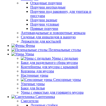
Откидные поручни
Поручни неоткидные
Поручни под раковину, для унитаза и
писсуара
Поручни разные
Поручни угловые
Прямые поручни
Антивандальные и поворотные зеркала
Сиденья для инвалидов в ванную
Держатели для костылей
Фены
Пеленальные столы
Урны
Урны с педалью
Баки для раздельного сбора мусора
Контейнеры для мусора с крышкой
Корзины для мусора
Настенные урны
Сенсорные урны
Уличные урны
Баки для белья
Урны с емкостью для горящего мусора
Сантехника
Смесители
Душевые стойки