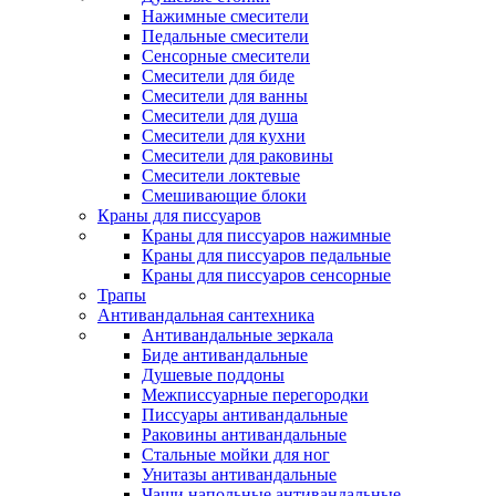
Нажимные смесители
Педальные смесители
Сенсорные смесители
Смесители для биде
Смесители для ванны
Смесители для душа
Смесители для кухни
Смесители для раковины
Смесители локтевые
Смешивающие блоки
Краны для писсуаров
Краны для писсуаров нажимные
Краны для писсуаров педальные
Краны для писсуаров сенсорные
Трапы
Антивандальная сантехника
Антивандальные зеркала
Биде антивандальные
Душевые поддоны
Межписсуарные перегородки
Писсуары антивандальные
Раковины антивандальные
Стальные мойки для ног
Унитазы антивандальные
Чаши напольные антивандальные