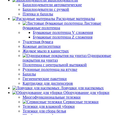
Бахилоодеватели
Бахилоодеватели автоматические
Бахилоодеватели с ручкой
Пленка и бахилы
Расходные материалы
Листовые
бумажные полотенца
Бумажные полотенца V сложения
Бумажные полотенца Z сложения
Туалетная бумага
Кожные антисептики
Жидкое мыло в канистрах
Одноразовые
покрытия на унитаз
Полотенца с центральной вытяжкой
Рулонные полотенца на втулке
Бахилы
Гигиенические пакетики
Картриджи для диспенсеров
Ловушки для насекомых
Оборудование для уборки
Многофункциональные тележки
Сервисные тележки
Тележки для влажной уборки
Тележки для сбора белья