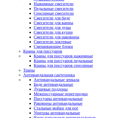
Нажимные смесители
Педальные смесители
Сенсорные смесители
Смесители для биде
Смесители для ванны
Смесители для душа
Смесители для кухни
Смесители для раковины
Смесители локтевые
Смешивающие блоки
Краны для писсуаров
Краны для писсуаров нажимные
Краны для писсуаров педальные
Краны для писсуаров сенсорные
Трапы
Антивандальная сантехника
Антивандальные зеркала
Биде антивандальные
Душевые поддоны
Межписсуарные перегородки
Писсуары антивандальные
Раковины антивандальные
Стальные мойки для ног
Унитазы антивандальные
Чаши напольные антивандальные