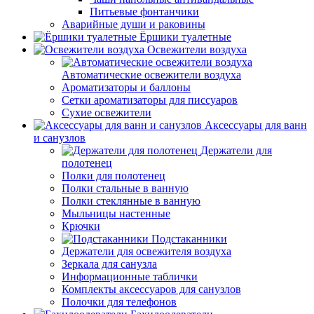
Питьевые фонтанчики
Аварийные души и раковины
Ёршики туалетные
Освежители воздуха
Автоматические освежители воздуха
Ароматизаторы и баллоны
Сетки ароматизаторы для писсуаров
Сухие освежители
Аксессуары для ванн
и санузлов
Держатели для
полотенец
Полки для полотенец
Полки стальные в ванную
Полки стеклянные в ванную
Мыльницы настенные
Крючки
Подстаканники
Держатели для освежителя воздуха
Зеркала для санузла
Информационные таблички
Комплекты аксессуаров для санузлов
Полочки для телефонов