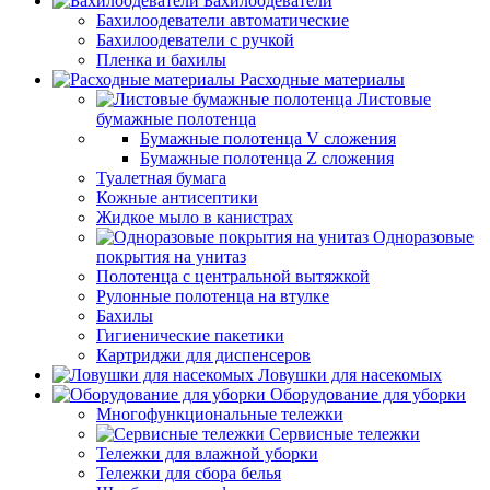
Бахилоодеватели
Бахилоодеватели автоматические
Бахилоодеватели с ручкой
Пленка и бахилы
Расходные материалы
Листовые
бумажные полотенца
Бумажные полотенца V сложения
Бумажные полотенца Z сложения
Туалетная бумага
Кожные антисептики
Жидкое мыло в канистрах
Одноразовые
покрытия на унитаз
Полотенца с центральной вытяжкой
Рулонные полотенца на втулке
Бахилы
Гигиенические пакетики
Картриджи для диспенсеров
Ловушки для насекомых
Оборудование для уборки
Многофункциональные тележки
Сервисные тележки
Тележки для влажной уборки
Тележки для сбора белья