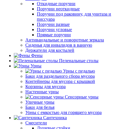
Откидные поручни
Поручни неоткидные
Поручни под раковину, для унитаза и
писсуара
Поручни разные
Поручни угловые
Прямые поручни
Антивандальные и поворотные зеркала
Сиденья для инвалидов в ванную
Держатели для костылей
Фены
Пеленальные столы
Урны
Урны с педалью
Баки для раздельного сбора мусора
Контейнеры для мусора с крышкой
Корзины для мусора
Настенные урны
Сенсорные урны
Уличные урны
Баки для белья
Урны с емкостью для горящего мусора
Сантехника
Смесители
Душевые стойки