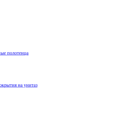
ые полотенца
окрытия на унитаз