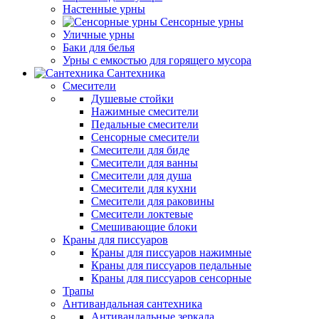
Настенные урны
Сенсорные урны
Уличные урны
Баки для белья
Урны с емкостью для горящего мусора
Сантехника
Смесители
Душевые стойки
Нажимные смесители
Педальные смесители
Сенсорные смесители
Смесители для биде
Смесители для ванны
Смесители для душа
Смесители для кухни
Смесители для раковины
Смесители локтевые
Смешивающие блоки
Краны для писсуаров
Краны для писсуаров нажимные
Краны для писсуаров педальные
Краны для писсуаров сенсорные
Трапы
Антивандальная сантехника
Антивандальные зеркала