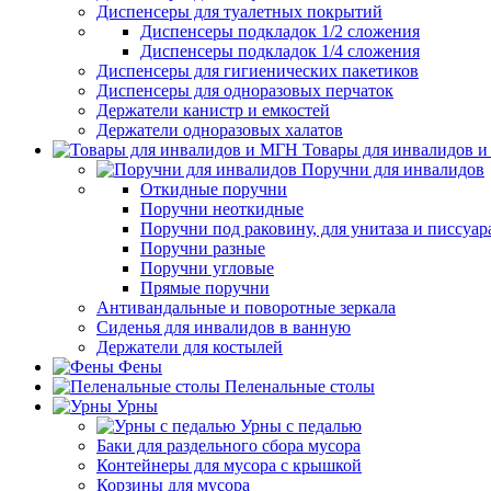
Диспенсеры для туалетных покрытий
Диспенсеры подкладок 1/2 сложения
Диспенсеры подкладок 1/4 сложения
Диспенсеры для гигиенических пакетиков
Диспенсеры для одноразовых перчаток
Держатели канистр и емкостей
Держатели одноразовых халатов
Товары для инвалидов 
Поручни для инвалидов
Откидные поручни
Поручни неоткидные
Поручни под раковину, для унитаза и писсуар
Поручни разные
Поручни угловые
Прямые поручни
Антивандальные и поворотные зеркала
Сиденья для инвалидов в ванную
Держатели для костылей
Фены
Пеленальные столы
Урны
Урны с педалью
Баки для раздельного сбора мусора
Контейнеры для мусора с крышкой
Корзины для мусора