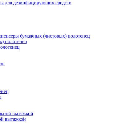
ры для дезинфицирующих средств
пенсеры бумажных (листовых) полотенец
х) полотенец
полотенец
ов
енец
ц
льной вытяжкой
ой вытяжкой