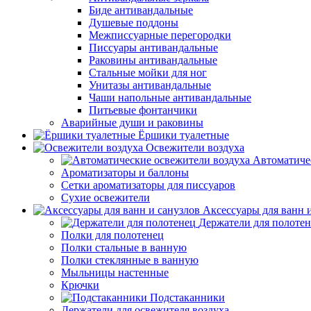
Биде антивандальные
Душевые поддоны
Межписсуарные перегородки
Писсуары антивандальные
Раковины антивандальные
Стальные мойки для ног
Унитазы антивандальные
Чаши напольные антивандальные
Питьевые фонтанчики
Аварийные души и раковины
Ёршики туалетные
Освежители воздуха
Автоматиче
Ароматизаторы и баллоны
Сетки ароматизаторы для писсуаров
Сухие освежители
Аксессуары для ванн 
Держатели для полоте
Полки для полотенец
Полки стальные в ванную
Полки стеклянные в ванную
Мыльницы настенные
Крючки
Подстаканники
Держатели для освежителя воздуха