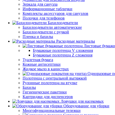
Зеркала для санузла
Информационные таблички
Комплекты аксессуаров для санузлов
Полочки для телефонов
Бахилоодеватели
Бахилоодеватели автоматические
Бахилоодеватели с ручкой
Пленка и бахилы
Расходные материалы
Листовые бумажн
Бумажные полотенца V сложения
Бумажные полотенца Z сложения
Туалетная бумага
Кожные антисептики
Жидкое мыло в канистрах
Одноразовые п
Полотенца с центральной вытяжкой
Рулонные полотенца на втулке
Бахилы
Гигиенические пакетики
Картриджи для диспенсеров
Ловушки для насекомых
Оборудование для уборки
Многофункциональные тележки