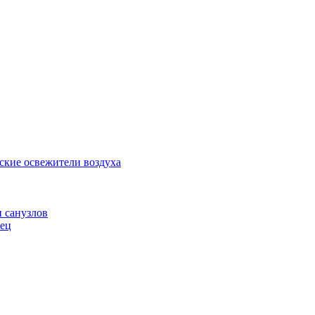
ские освежители воздуха
и санузлов
нец