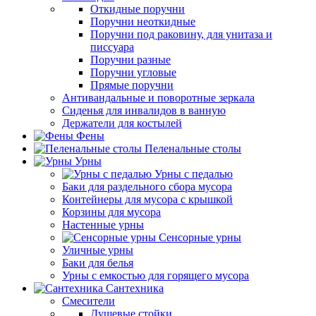
Откидные поручни
Поручни неоткидные
Поручни под раковину, для унитаза и
писсуара
Поручни разные
Поручни угловые
Прямые поручни
Антивандальные и поворотные зеркала
Сиденья для инвалидов в ванную
Держатели для костылей
Фены
Пеленальные столы
Урны
Урны с педалью
Баки для раздельного сбора мусора
Контейнеры для мусора с крышкой
Корзины для мусора
Настенные урны
Сенсорные урны
Уличные урны
Баки для белья
Урны с емкостью для горящего мусора
Сантехника
Смесители
Душевые стойки