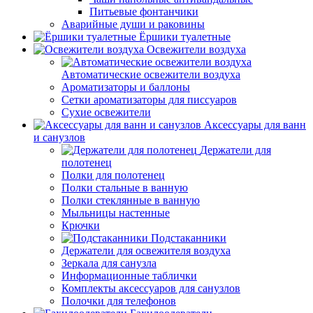
Питьевые фонтанчики
Аварийные души и раковины
Ёршики туалетные
Освежители воздуха
Автоматические освежители воздуха
Ароматизаторы и баллоны
Сетки ароматизаторы для писсуаров
Сухие освежители
Аксессуары для ванн
и санузлов
Держатели для
полотенец
Полки для полотенец
Полки стальные в ванную
Полки стеклянные в ванную
Мыльницы настенные
Крючки
Подстаканники
Держатели для освежителя воздуха
Зеркала для санузла
Информационные таблички
Комплекты аксессуаров для санузлов
Полочки для телефонов