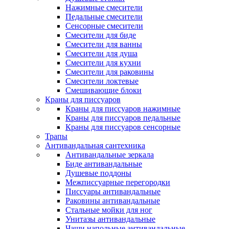
Нажимные смесители
Педальные смесители
Сенсорные смесители
Смесители для биде
Смесители для ванны
Смесители для душа
Смесители для кухни
Смесители для раковины
Смесители локтевые
Смешивающие блоки
Краны для писсуаров
Краны для писсуаров нажимные
Краны для писсуаров педальные
Краны для писсуаров сенсорные
Трапы
Антивандальная сантехника
Антивандальные зеркала
Биде антивандальные
Душевые поддоны
Межписсуарные перегородки
Писсуары антивандальные
Раковины антивандальные
Стальные мойки для ног
Унитазы антивандальные
Чаши напольные антивандальные