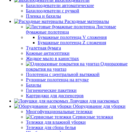
Бахилоодеватели
Бахилоодеватели автоматические
Бахилоодеватели с ручкой
Пленка и бахилы
Расходные материалы
Листовые
бумажные полотенца
Бумажные полотенца V сложения
Бумажные полотенца Z сложения
Туалетная бумага
Кожные антисептики
Жидкое мыло в канистрах
Одноразовые
покрытия на унитаз
Полотенца с центральной вытяжкой
Рулонные полотенца на втулке
Бахилы
Гигиенические пакетики
Картриджи для диспенсеров
Ловушки для насекомых
Оборудование для уборки
Многофункциональные тележки
Сервисные тележки
Тележки для влажной уборки
Тележки для сбора белья