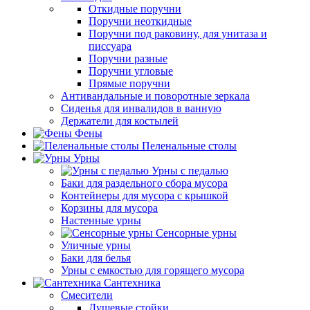
Откидные поручни
Поручни неоткидные
Поручни под раковину, для унитаза и
писсуара
Поручни разные
Поручни угловые
Прямые поручни
Антивандальные и поворотные зеркала
Сиденья для инвалидов в ванную
Держатели для костылей
Фены
Пеленальные столы
Урны
Урны с педалью
Баки для раздельного сбора мусора
Контейнеры для мусора с крышкой
Корзины для мусора
Настенные урны
Сенсорные урны
Уличные урны
Баки для белья
Урны с емкостью для горящего мусора
Сантехника
Смесители
Душевые стойки