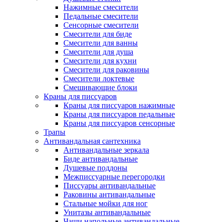
Нажимные смесители
Педальные смесители
Сенсорные смесители
Смесители для биде
Смесители для ванны
Смесители для душа
Смесители для кухни
Смесители для раковины
Смесители локтевые
Смешивающие блоки
Краны для писсуаров
Краны для писсуаров нажимные
Краны для писсуаров педальные
Краны для писсуаров сенсорные
Трапы
Антивандальная сантехника
Антивандальные зеркала
Биде антивандальные
Душевые поддоны
Межписсуарные перегородки
Писсуары антивандальные
Раковины антивандальные
Стальные мойки для ног
Унитазы антивандальные
Чаши напольные антивандальные