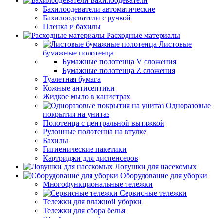
Бахилоодеватели
Бахилоодеватели автоматические
Бахилоодеватели с ручкой
Пленка и бахилы
Расходные материалы
Листовые
бумажные полотенца
Бумажные полотенца V сложения
Бумажные полотенца Z сложения
Туалетная бумага
Кожные антисептики
Жидкое мыло в канистрах
Одноразовые
покрытия на унитаз
Полотенца с центральной вытяжкой
Рулонные полотенца на втулке
Бахилы
Гигиенические пакетики
Картриджи для диспенсеров
Ловушки для насекомых
Оборудование для уборки
Многофункциональные тележки
Сервисные тележки
Тележки для влажной уборки
Тележки для сбора белья