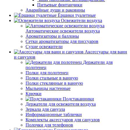
Питьевые фонтанчики
Аварийные души и раковины
Ёршики туалетные
Освежители воздуха
Автоматические освежители воздуха
Ароматизаторы и баллоны
Сетки ароматизаторы для писсуаров
Сухие освежители
Аксессуары для ванн
и санузлов
Держатели для
полотенец
Полки для полотенец
Полки стальные в ванную
Полки стеклянные в ванную
Мыльницы настенные
Крючки
Подстаканники
Держатели для освежителя воздуха
Зеркала для санузла
Информационные таблички
Комплекты аксессуаров для санузлов
Полочки для телефонов