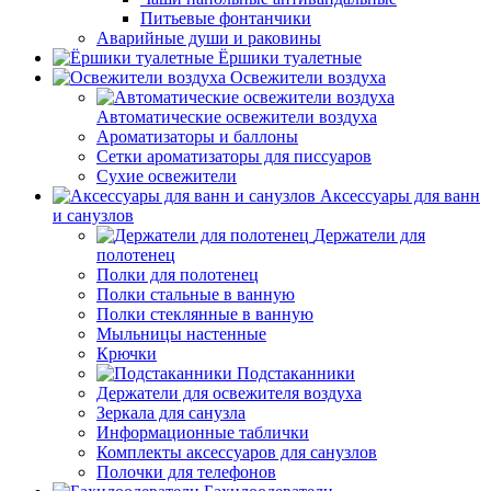
Питьевые фонтанчики
Аварийные души и раковины
Ёршики туалетные
Освежители воздуха
Автоматические освежители воздуха
Ароматизаторы и баллоны
Сетки ароматизаторы для писсуаров
Сухие освежители
Аксессуары для ванн
и санузлов
Держатели для
полотенец
Полки для полотенец
Полки стальные в ванную
Полки стеклянные в ванную
Мыльницы настенные
Крючки
Подстаканники
Держатели для освежителя воздуха
Зеркала для санузла
Информационные таблички
Комплекты аксессуаров для санузлов
Полочки для телефонов