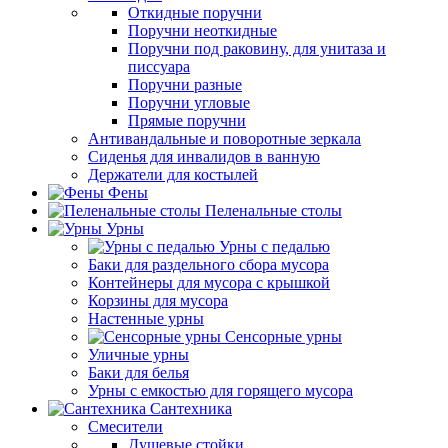
Откидные поручни
Поручни неоткидные
Поручни под раковину, для унитаза и
писсуара
Поручни разные
Поручни угловые
Прямые поручни
Антивандальные и поворотные зеркала
Сиденья для инвалидов в ванную
Держатели для костылей
Фены
Пеленальные столы
Урны
Урны с педалью
Баки для раздельного сбора мусора
Контейнеры для мусора с крышкой
Корзины для мусора
Настенные урны
Сенсорные урны
Уличные урны
Баки для белья
Урны с емкостью для горящего мусора
Сантехника
Смесители
Душевые стойки