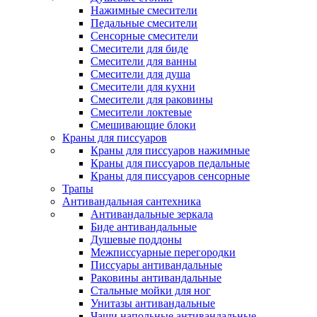
Нажимные смесители
Педальные смесители
Сенсорные смесители
Смесители для биде
Смесители для ванны
Смесители для душа
Смесители для кухни
Смесители для раковины
Смесители локтевые
Смешивающие блоки
Краны для писсуаров
Краны для писсуаров нажимные
Краны для писсуаров педальные
Краны для писсуаров сенсорные
Трапы
Антивандальная сантехника
Антивандальные зеркала
Биде антивандальные
Душевые поддоны
Межписсуарные перегородки
Писсуары антивандальные
Раковины антивандальные
Стальные мойки для ног
Унитазы антивандальные
Чаши напольные антивандальные