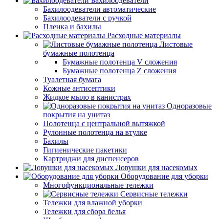
Бахилоодеватели
Бахилоодеватели автоматические
Бахилоодеватели с ручкой
Пленка и бахилы
Расходные материалы
Листовые
бумажные полотенца
Бумажные полотенца V сложения
Бумажные полотенца Z сложения
Туалетная бумага
Кожные антисептики
Жидкое мыло в канистрах
Одноразовые
покрытия на унитаз
Полотенца с центральной вытяжкой
Рулонные полотенца на втулке
Бахилы
Гигиенические пакетики
Картриджи для диспенсеров
Ловушки для насекомых
Оборудование для уборки
Многофункциональные тележки
Сервисные тележки
Тележки для влажной уборки
Тележки для сбора белья