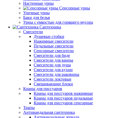
Настенные урны
Сенсорные урны
Уличные урны
Баки для белья
Урны с емкостью для горящего мусора
Сантехника
Смесители
Душевые стойки
Нажимные смесители
Педальные смесители
Сенсорные смесители
Смесители для биде
Смесители для ванны
Смесители для душа
Смесители для кухни
Смесители для раковины
Смесители локтевые
Смешивающие блоки
Краны для писсуаров
Краны для писсуаров нажимные
Краны для писсуаров педальные
Краны для писсуаров сенсорные
Трапы
Антивандальная сантехника
Антивандальные зеркала