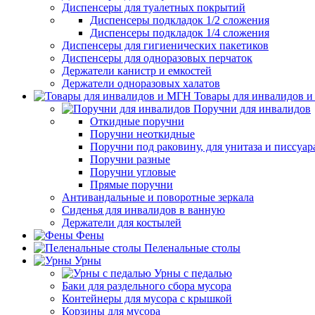
Диспенсеры для туалетных покрытий
Диспенсеры подкладок 1/2 сложения
Диспенсеры подкладок 1/4 сложения
Диспенсеры для гигиенических пакетиков
Диспенсеры для одноразовых перчаток
Держатели канистр и емкостей
Держатели одноразовых халатов
Товары для инвалидов 
Поручни для инвалидов
Откидные поручни
Поручни неоткидные
Поручни под раковину, для унитаза и писсуар
Поручни разные
Поручни угловые
Прямые поручни
Антивандальные и поворотные зеркала
Сиденья для инвалидов в ванную
Держатели для костылей
Фены
Пеленальные столы
Урны
Урны с педалью
Баки для раздельного сбора мусора
Контейнеры для мусора с крышкой
Корзины для мусора