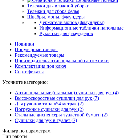
Сервисные тележки
Тележки для влажной уборки
Тележки для сбора белья
Швабры, мопы, флаундеры
Держатели мопов (флаундеры)
Информационные таблички напольные
Рукоятки для флаундеров
Новинки
Популярные товары
Рекомендуемые товары
Производитель антивандальной сантехники
Комплектация под ключ
Сертификаты
Уточните категорию:
Антивандальные (стальные) сушилки для рук (4)
Высокоскоростные сушилки для рук (7)
Для рулонов типа «54 метра» (2)
Погружные сушилки для рук (2)
Стальные диспенсеры туалетной бумаги (2)
Сушилки для рук в туалет (7)
Фильтр по параметрам
Тип работы