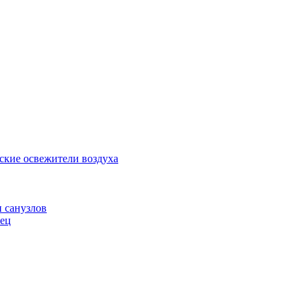
ские освежители воздуха
и санузлов
нец