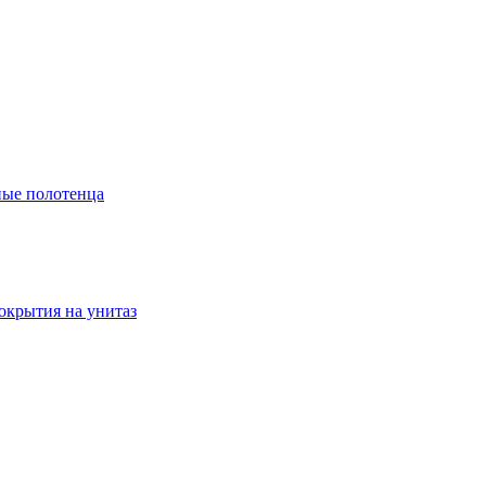
ые полотенца
окрытия на унитаз