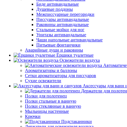
Биде антивандальные
Душевые поддоны
Межписсуарные перегородки
Писсуары антивандальные
Раковины антивандальные
Стальные мойки для ног
Унитазы антивандальные
Чаши напольные антивандальные
Питьевые фонтанчики
Аварийные души и раковины
Ёршики туалетные
Освежители воздуха
Автоматиче
Ароматизаторы и баллоны
Сетки ароматизаторы для писсуаров
Сухие освежители
Аксессуары для ванн 
Держатели для полоте
Полки для полотенец
Полки стальные в ванную
Полки стеклянные в ванную
Мыльницы настенные
Крючки
Подстаканники
Держатели для освежителя воздуха