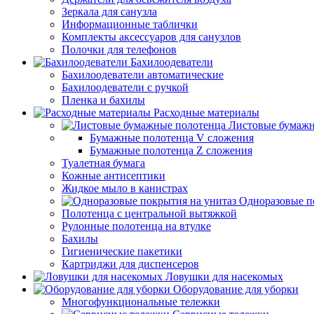
Зеркала для санузла
Информационные таблички
Комплекты аксессуаров для санузлов
Полочки для телефонов
Бахилоодеватели
Бахилоодеватели автоматические
Бахилоодеватели с ручкой
Пленка и бахилы
Расходные материалы
Листовые бумажн
Бумажные полотенца V сложения
Бумажные полотенца Z сложения
Туалетная бумага
Кожные антисептики
Жидкое мыло в канистрах
Одноразовые п
Полотенца с центральной вытяжкой
Рулонные полотенца на втулке
Бахилы
Гигиенические пакетики
Картриджи для диспенсеров
Ловушки для насекомых
Оборудование для уборки
Многофункциональные тележки