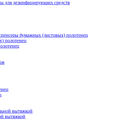
ры для дезинфицирующих средств
пенсеры бумажных (листовых) полотенец
х) полотенец
полотенец
ов
енец
ц
льной вытяжкой
ой вытяжкой