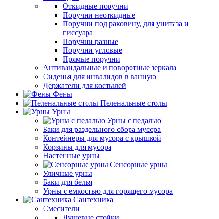
Откидные поручни
Поручни неоткидные
Поручни под раковину, для унитаза и
писсуара
Поручни разные
Поручни угловые
Прямые поручни
Антивандальные и поворотные зеркала
Сиденья для инвалидов в ванную
Держатели для костылей
Фены
Пеленальные столы
Урны
Урны с педалью
Баки для раздельного сбора мусора
Контейнеры для мусора с крышкой
Корзины для мусора
Настенные урны
Сенсорные урны
Уличные урны
Баки для белья
Урны с емкостью для горящего мусора
Сантехника
Смесители
Душевые стойки