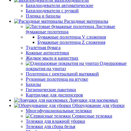
Бахилоодеватели
Бахилоодеватели автоматические
Бахилоодеватели с ручкой
Пленка и бахилы
Расходные материалы
Листовые
бумажные полотенца
Бумажные полотенца V сложения
Бумажные полотенца Z сложения
Туалетная бумага
Кожные антисептики
Жидкое мыло в канистрах
Одноразовые
покрытия на унитаз
Полотенца с центральной вытяжкой
Рулонные полотенца на втулке
Бахилы
Гигиенические пакетики
Картриджи для диспенсеров
Ловушки для насекомых
Оборудование для уборки
Многофункциональные тележки
Сервисные тележки
Тележки для влажной уборки
Тележки для сбора белья