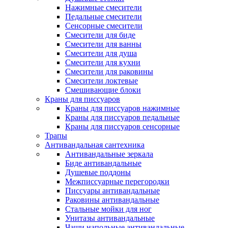
Нажимные смесители
Педальные смесители
Сенсорные смесители
Смесители для биде
Смесители для ванны
Смесители для душа
Смесители для кухни
Смесители для раковины
Смесители локтевые
Смешивающие блоки
Краны для писсуаров
Краны для писсуаров нажимные
Краны для писсуаров педальные
Краны для писсуаров сенсорные
Трапы
Антивандальная сантехника
Антивандальные зеркала
Биде антивандальные
Душевые поддоны
Межписсуарные перегородки
Писсуары антивандальные
Раковины антивандальные
Стальные мойки для ног
Унитазы антивандальные
Чаши напольные антивандальные