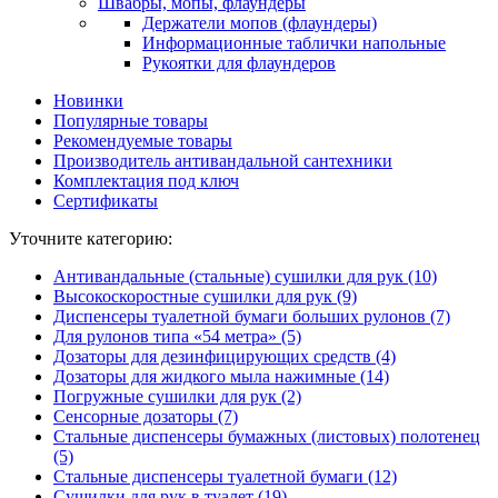
Швабры, мопы, флаундеры
Держатели мопов (флаундеры)
Информационные таблички напольные
Рукоятки для флаундеров
Новинки
Популярные товары
Рекомендуемые товары
Производитель антивандальной сантехники
Комплектация под ключ
Сертификаты
Уточните категорию:
Антивандальные (стальные) сушилки для рук (10)
Высокоскоростные сушилки для рук (9)
Диспенсеры туалетной бумаги больших рулонов (7)
Для рулонов типа «54 метра» (5)
Дозаторы для дезинфицирующих средств (4)
Дозаторы для жидкого мыла нажимные (14)
Погружные сушилки для рук (2)
Сенсорные дозаторы (7)
Стальные диспенсеры бумажных (листовых) полотенец
(5)
Стальные диспенсеры туалетной бумаги (12)
Сушилки для рук в туалет (19)