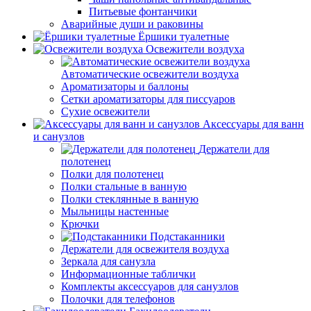
Питьевые фонтанчики
Аварийные души и раковины
Ёршики туалетные
Освежители воздуха
Автоматические освежители воздуха
Ароматизаторы и баллоны
Сетки ароматизаторы для писсуаров
Сухие освежители
Аксессуары для ванн
и санузлов
Держатели для
полотенец
Полки для полотенец
Полки стальные в ванную
Полки стеклянные в ванную
Мыльницы настенные
Крючки
Подстаканники
Держатели для освежителя воздуха
Зеркала для санузла
Информационные таблички
Комплекты аксессуаров для санузлов
Полочки для телефонов