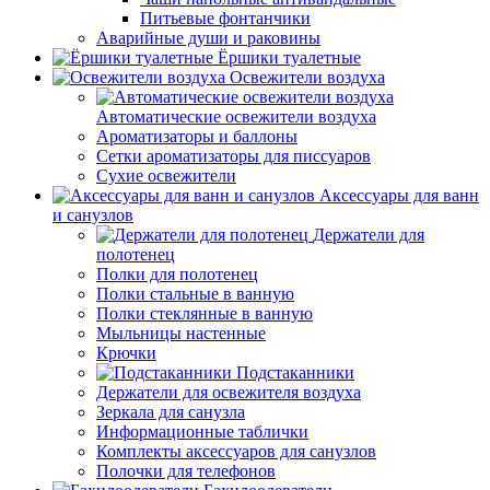
Питьевые фонтанчики
Аварийные души и раковины
Ёршики туалетные
Освежители воздуха
Автоматические освежители воздуха
Ароматизаторы и баллоны
Сетки ароматизаторы для писсуаров
Сухие освежители
Аксессуары для ванн
и санузлов
Держатели для
полотенец
Полки для полотенец
Полки стальные в ванную
Полки стеклянные в ванную
Мыльницы настенные
Крючки
Подстаканники
Держатели для освежителя воздуха
Зеркала для санузла
Информационные таблички
Комплекты аксессуаров для санузлов
Полочки для телефонов