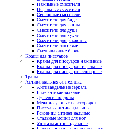
Нажимные смесители
Педальные смесители
Сенсорные смесители
Смесители для биде
Смесители для ванны
Смесители для душа
Смесители для кухни
Смесители для раковины
Смесители локтевые
Смешивающие блоки
Краны для писсуаров
Краны для писсуаров нажимные
Краны для писсуаров педальные
Краны для писсуаров сенсорные
Трапы
Антивандальная сантехника
Антивандальные зеркала
Биде антивандальные
Душевые поддоны
Межписсуарные перегородки
Писсуары антивандальные
Раковины антивандальные
Стальные мойки для ног
Унитазы антивандальные
Чаши напольные антивандальные