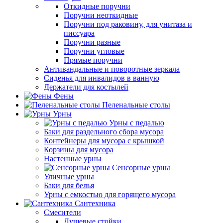
Откидные поручни
Поручни неоткидные
Поручни под раковину, для унитаза и
писсуара
Поручни разные
Поручни угловые
Прямые поручни
Антивандальные и поворотные зеркала
Сиденья для инвалидов в ванную
Держатели для костылей
Фены
Пеленальные столы
Урны
Урны с педалью
Баки для раздельного сбора мусора
Контейнеры для мусора с крышкой
Корзины для мусора
Настенные урны
Сенсорные урны
Уличные урны
Баки для белья
Урны с емкостью для горящего мусора
Сантехника
Смесители
Душевые стойки