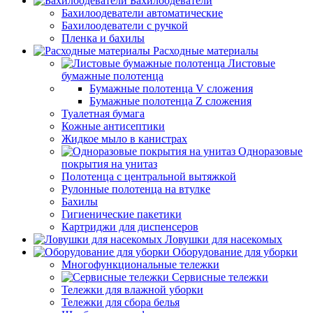
Бахилоодеватели
Бахилоодеватели автоматические
Бахилоодеватели с ручкой
Пленка и бахилы
Расходные материалы
Листовые
бумажные полотенца
Бумажные полотенца V сложения
Бумажные полотенца Z сложения
Туалетная бумага
Кожные антисептики
Жидкое мыло в канистрах
Одноразовые
покрытия на унитаз
Полотенца с центральной вытяжкой
Рулонные полотенца на втулке
Бахилы
Гигиенические пакетики
Картриджи для диспенсеров
Ловушки для насекомых
Оборудование для уборки
Многофункциональные тележки
Сервисные тележки
Тележки для влажной уборки
Тележки для сбора белья