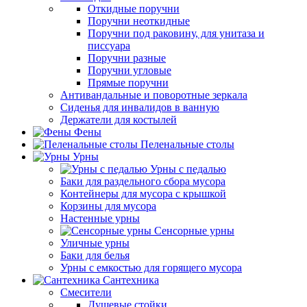
Откидные поручни
Поручни неоткидные
Поручни под раковину, для унитаза и
писсуара
Поручни разные
Поручни угловые
Прямые поручни
Антивандальные и поворотные зеркала
Сиденья для инвалидов в ванную
Держатели для костылей
Фены
Пеленальные столы
Урны
Урны с педалью
Баки для раздельного сбора мусора
Контейнеры для мусора с крышкой
Корзины для мусора
Настенные урны
Сенсорные урны
Уличные урны
Баки для белья
Урны с емкостью для горящего мусора
Сантехника
Смесители
Душевые стойки