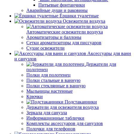
Питьевые фонтанчики
Аварийные души и раковины
Ёршики туалетные
Освежители воздуха
Автоматические освежители воздуха
Ароматизаторы и баллоны
Сетки ароматизаторы для писсуаров
Сухие освежители
Аксессуары для ванн
и санузлов
Держатели для
полотенец
Полки для полотенец
Полки стальные в ванную
Полки стеклянные в ванную
Мыльницы настенные
Крючки
Подстаканники
Держатели для освежителя воздуха
Зеркала для санузла
Информационные таблички
Комплекты аксессуаров для санузлов
Полочки для телефонов