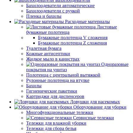
Бахилоодеватели
Бахилоодеватели автоматические
Бахилоодеватели с ручкой
Пленка и бахилы
Расходные материалы
Листовые
бумажные полотенца
Бумажные полотенца V сложения
Бумажные полотенца Z сложения
Туалетная бумага
Кожные антисептики
Жидкое мыло в канистрах
Одноразовые
покрытия на унитаз
Полотенца с центральной вытяжкой
Рулонные полотенца на втулке
Бахилы
Гигиенические пакетики
Картриджи для диспенсеров
Ловушки для насекомых
Оборудование для уборки
Многофункциональные тележки
Сервисные тележки
Тележки для влажной уборки
Тележки для сбора белья