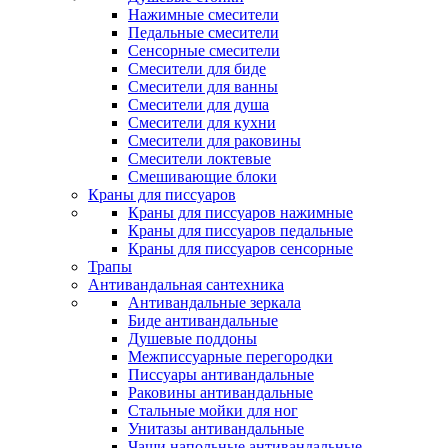
Нажимные смесители
Педальные смесители
Сенсорные смесители
Смесители для биде
Смесители для ванны
Смесители для душа
Смесители для кухни
Смесители для раковины
Смесители локтевые
Смешивающие блоки
Краны для писсуаров
Краны для писсуаров нажимные
Краны для писсуаров педальные
Краны для писсуаров сенсорные
Трапы
Антивандальная сантехника
Антивандальные зеркала
Биде антивандальные
Душевые поддоны
Межписсуарные перегородки
Писсуары антивандальные
Раковины антивандальные
Стальные мойки для ног
Унитазы антивандальные
Чаши напольные антивандальные