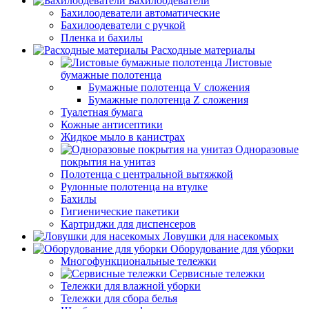
Бахилоодеватели
Бахилоодеватели автоматические
Бахилоодеватели с ручкой
Пленка и бахилы
Расходные материалы
Листовые
бумажные полотенца
Бумажные полотенца V сложения
Бумажные полотенца Z сложения
Туалетная бумага
Кожные антисептики
Жидкое мыло в канистрах
Одноразовые
покрытия на унитаз
Полотенца с центральной вытяжкой
Рулонные полотенца на втулке
Бахилы
Гигиенические пакетики
Картриджи для диспенсеров
Ловушки для насекомых
Оборудование для уборки
Многофункциональные тележки
Сервисные тележки
Тележки для влажной уборки
Тележки для сбора белья