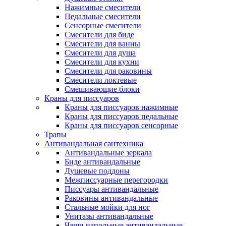
Нажимные смесители
Педальные смесители
Сенсорные смесители
Смесители для биде
Смесители для ванны
Смесители для душа
Смесители для кухни
Смесители для раковины
Смесители локтевые
Смешивающие блоки
Краны для писсуаров
Краны для писсуаров нажимные
Краны для писсуаров педальные
Краны для писсуаров сенсорные
Трапы
Антивандальная сантехника
Антивандальные зеркала
Биде антивандальные
Душевые поддоны
Межписсуарные перегородки
Писсуары антивандальные
Раковины антивандальные
Стальные мойки для ног
Унитазы антивандальные
Чаши напольные антивандальные