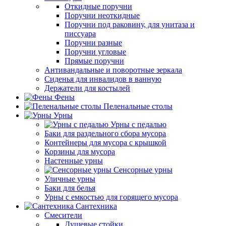
Откидные поручни
Поручни неоткидные
Поручни под раковину, для унитаза и
писсуара
Поручни разные
Поручни угловые
Прямые поручни
Антивандальные и поворотные зеркала
Сиденья для инвалидов в ванную
Держатели для костылей
Фены
Пеленальные столы
Урны
Урны с педалью
Баки для раздельного сбора мусора
Контейнеры для мусора с крышкой
Корзины для мусора
Настенные урны
Сенсорные урны
Уличные урны
Баки для белья
Урны с емкостью для горящего мусора
Сантехника
Смесители
Душевые стойки