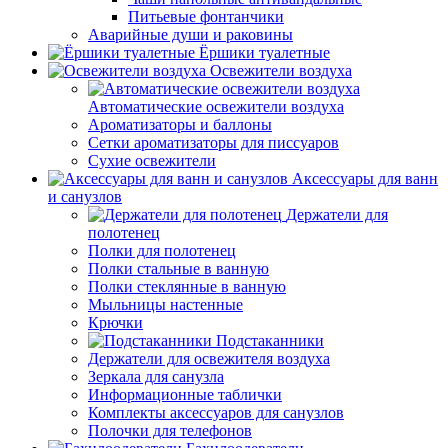
Питьевые фонтанчики
Аварийные души и раковины
Ёршики туалетные
Освежители воздуха
Автоматические освежители воздуха
Ароматизаторы и баллоны
Сетки ароматизаторы для писсуаров
Сухие освежители
Аксессуары для ванн
и санузлов
Держатели для
полотенец
Полки для полотенец
Полки стальные в ванную
Полки стеклянные в ванную
Мыльницы настенные
Крючки
Подстаканники
Держатели для освежителя воздуха
Зеркала для санузла
Информационные таблички
Комплекты аксессуаров для санузлов
Полочки для телефонов