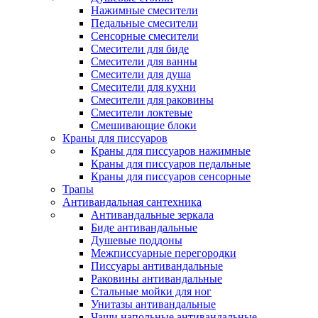
Нажимные смесители
Педальные смесители
Сенсорные смесители
Смесители для биде
Смесители для ванны
Смесители для душа
Смесители для кухни
Смесители для раковины
Смесители локтевые
Смешивающие блоки
Краны для писсуаров
Краны для писсуаров нажимные
Краны для писсуаров педальные
Краны для писсуаров сенсорные
Трапы
Антивандальная сантехника
Антивандальные зеркала
Биде антивандальные
Душевые поддоны
Межписсуарные перегородки
Писсуары антивандальные
Раковины антивандальные
Стальные мойки для ног
Унитазы антивандальные
Чаши напольные антивандальные