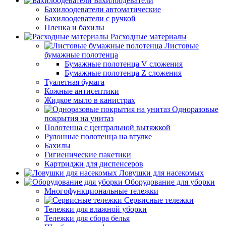
Бахилоодеватели
Бахилоодеватели автоматические
Бахилоодеватели с ручкой
Пленка и бахилы
Расходные материалы
Листовые
бумажные полотенца
Бумажные полотенца V сложения
Бумажные полотенца Z сложения
Туалетная бумага
Кожные антисептики
Жидкое мыло в канистрах
Одноразовые
покрытия на унитаз
Полотенца с центральной вытяжкой
Рулонные полотенца на втулке
Бахилы
Гигиенические пакетики
Картриджи для диспенсеров
Ловушки для насекомых
Оборудование для уборки
Многофункциональные тележки
Сервисные тележки
Тележки для влажной уборки
Тележки для сбора белья