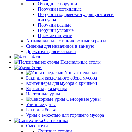
Откидные поручни
Поручни неоткидные
Поручни под раковину, для унитаза и
писсуара
Поручни разные
Поручни угловые
Прямые поручни
Антивандальные и поворотные зеркала
Сиденья для инвалидов в ванную
Держатели для костылей
Фены
Пеленальные столы
Урны
Урны с педалью
Баки для раздельного сбора мусора
Контейнеры для мусора с крышкой
Корзины для мусора
Настенные урны
Сенсорные урны
Уличные урны
Баки для белья
Урны с емкостью для горящего мусора
Сантехника
Смесители
Душевые стойки