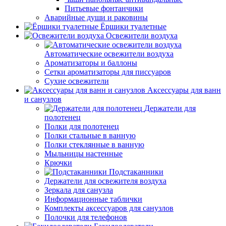
Питьевые фонтанчики
Аварийные души и раковины
Ёршики туалетные
Освежители воздуха
Автоматические освежители воздуха
Ароматизаторы и баллоны
Сетки ароматизаторы для писсуаров
Сухие освежители
Аксессуары для ванн
и санузлов
Держатели для
полотенец
Полки для полотенец
Полки стальные в ванную
Полки стеклянные в ванную
Мыльницы настенные
Крючки
Подстаканники
Держатели для освежителя воздуха
Зеркала для санузла
Информационные таблички
Комплекты аксессуаров для санузлов
Полочки для телефонов