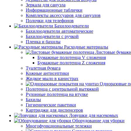
Зеркала для санузла
Информационные таблички
Комплекты аксессуаров для санузлов
Полочки для телефонов
Бахилоодеватели
Бахилоодеватели автоматические
Бахилоодеватели с ручкой
Пленка и бахилы
Расходные материалы
Листовые бумажн
Бумажные полотенца V сложения
Бумажные полотенца Z сложения
Туалетная бумага
Кожные антисептики
Жидкое мыло в канистрах
Одноразовые п
Полотенца с центральной вытяжкой
Рулонные полотенца на втулке
Бахилы
Гигиенические пакетики
Картриджи для диспенсеров
Ловушки для насекомых
Оборудование для уборки
Многофункциональные тележки