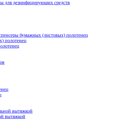
ры для дезинфицирующих средств
пенсеры бумажных (листовых) полотенец
х) полотенец
полотенец
ов
енец
ц
льной вытяжкой
ой вытяжкой