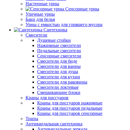
Настенные урны
Сенсорные урны
Уличные урны
Баки для белья
Урны с емкостью для горящего мусора
Сантехника
Смесители
Душевые стойки
Нажимные смесители
Педальные смесители
Сенсорные смесители
Смесители для биде
Смесители для ванны
Смесители для душа
Смесители для кухни
Смесители для раковины
Смесители локтевые
Смешивающие блоки
Краны для писсуаров
Краны для писсуаров нажимные
Краны для писсуаров педальные
Краны для писсуаров сенсорные
Трапы
Антивандальная сантехника
Антивандальные зеркала