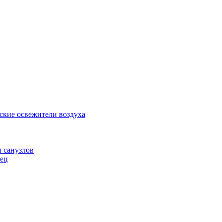
ские освежители воздуха
и санузлов
нец