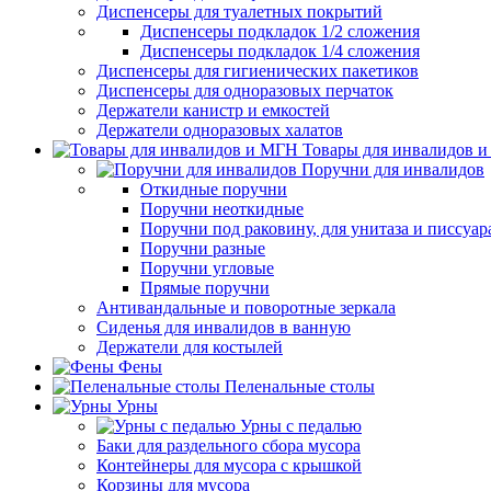
Диспенсеры для туалетных покрытий
Диспенсеры подкладок 1/2 сложения
Диспенсеры подкладок 1/4 сложения
Диспенсеры для гигиенических пакетиков
Диспенсеры для одноразовых перчаток
Держатели канистр и емкостей
Держатели одноразовых халатов
Товары для инвалидов 
Поручни для инвалидов
Откидные поручни
Поручни неоткидные
Поручни под раковину, для унитаза и писсуар
Поручни разные
Поручни угловые
Прямые поручни
Антивандальные и поворотные зеркала
Сиденья для инвалидов в ванную
Держатели для костылей
Фены
Пеленальные столы
Урны
Урны с педалью
Баки для раздельного сбора мусора
Контейнеры для мусора с крышкой
Корзины для мусора