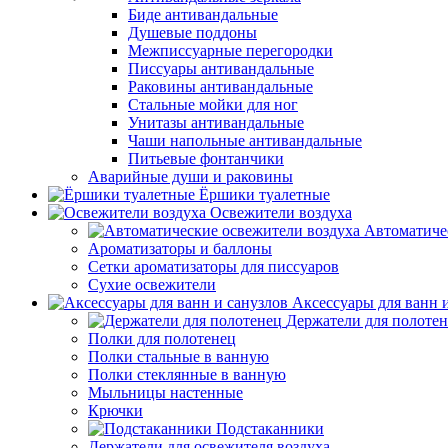
Биде антивандальные
Душевые поддоны
Межписсуарные перегородки
Писсуары антивандальные
Раковины антивандальные
Стальные мойки для ног
Унитазы антивандальные
Чаши напольные антивандальные
Питьевые фонтанчики
Аварийные души и раковины
Ёршики туалетные
Освежители воздуха
Автоматиче
Ароматизаторы и баллоны
Сетки ароматизаторы для писсуаров
Сухие освежители
Аксессуары для ванн 
Держатели для полоте
Полки для полотенец
Полки стальные в ванную
Полки стеклянные в ванную
Мыльницы настенные
Крючки
Подстаканники
Держатели для освежителя воздуха