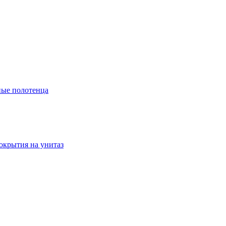
ые полотенца
окрытия на унитаз