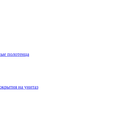
ые полотенца
окрытия на унитаз