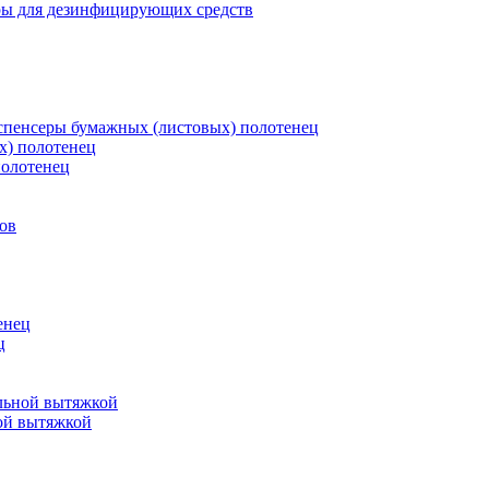
ры для дезинфицирующих средств
пенсеры бумажных (листовых) полотенец
х) полотенец
полотенец
ов
енец
ц
льной вытяжкой
ой вытяжкой