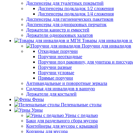
Диспенсеры для туалетных покрытий
Диспенсеры подкладок 1/2 сложения
Диспенсеры подкладок 1/4 сложения
Диспенсеры для гигиенических пакетиков
Диспенсеры для одноразовых перчаток
Держатели канистр и емкостей
Держатели одноразовых халатов
Товары для инвалидов 
Поручни для инвалидов
Откидные поручни
Поручни неоткидные
Поручни под раковину, для унитаза и писсуар
Поручни разные
Поручни угловые
Прямые поручни
Антивандальные и поворотные зеркала
Сиденья для инвалидов в ванную
Держатели для костылей
Фены
Пеленальные столы
Урны
Урны с педалью
Баки для раздельного сбора мусора
Контейнеры для мусора с крышкой
Корзины для мусора