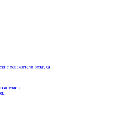
ские освежители воздуха
и санузлов
нец