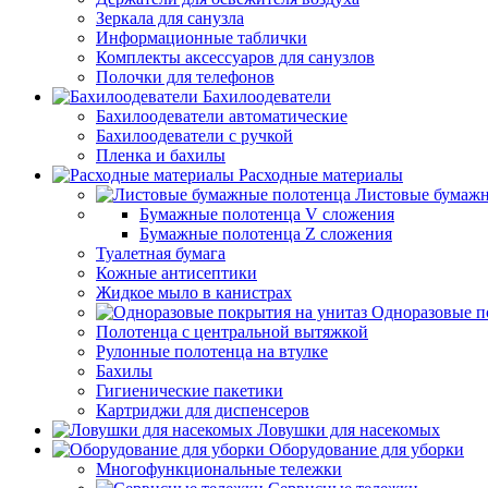
Зеркала для санузла
Информационные таблички
Комплекты аксессуаров для санузлов
Полочки для телефонов
Бахилоодеватели
Бахилоодеватели автоматические
Бахилоодеватели с ручкой
Пленка и бахилы
Расходные материалы
Листовые бумажн
Бумажные полотенца V сложения
Бумажные полотенца Z сложения
Туалетная бумага
Кожные антисептики
Жидкое мыло в канистрах
Одноразовые п
Полотенца с центральной вытяжкой
Рулонные полотенца на втулке
Бахилы
Гигиенические пакетики
Картриджи для диспенсеров
Ловушки для насекомых
Оборудование для уборки
Многофункциональные тележки