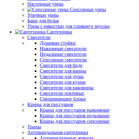
Настенные урны
Сенсорные урны
Уличные урны
Баки для белья
Урны с емкостью для горящего мусора
Сантехника
Смесители
Душевые стойки
Нажимные смесители
Педальные смесители
Сенсорные смесители
Смесители для биде
Смесители для ванны
Смесители для душа
Смесители для кухни
Смесители для раковины
Смесители локтевые
Смешивающие блоки
Краны для писсуаров
Краны для писсуаров нажимные
Краны для писсуаров педальные
Краны для писсуаров сенсорные
Трапы
Антивандальная сантехника
Антивандальные зеркала