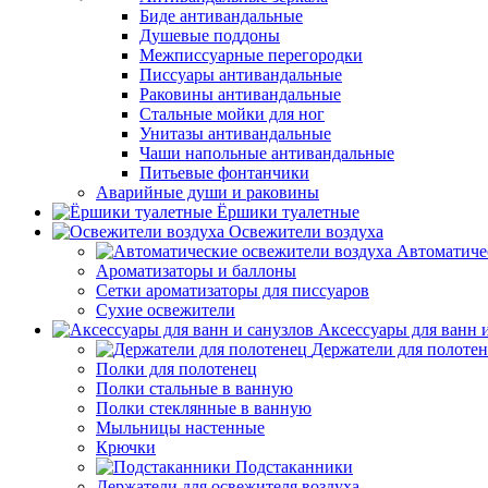
Биде антивандальные
Душевые поддоны
Межписсуарные перегородки
Писсуары антивандальные
Раковины антивандальные
Стальные мойки для ног
Унитазы антивандальные
Чаши напольные антивандальные
Питьевые фонтанчики
Аварийные души и раковины
Ёршики туалетные
Освежители воздуха
Автоматиче
Ароматизаторы и баллоны
Сетки ароматизаторы для писсуаров
Сухие освежители
Аксессуары для ванн 
Держатели для полоте
Полки для полотенец
Полки стальные в ванную
Полки стеклянные в ванную
Мыльницы настенные
Крючки
Подстаканники
Держатели для освежителя воздуха