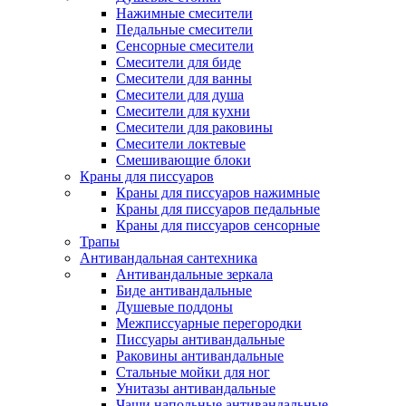
Нажимные смесители
Педальные смесители
Сенсорные смесители
Смесители для биде
Смесители для ванны
Смесители для душа
Смесители для кухни
Смесители для раковины
Смесители локтевые
Смешивающие блоки
Краны для писсуаров
Краны для писсуаров нажимные
Краны для писсуаров педальные
Краны для писсуаров сенсорные
Трапы
Антивандальная сантехника
Антивандальные зеркала
Биде антивандальные
Душевые поддоны
Межписсуарные перегородки
Писсуары антивандальные
Раковины антивандальные
Стальные мойки для ног
Унитазы антивандальные
Чаши напольные антивандальные