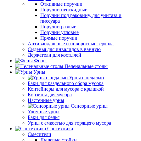
Откидные поручни
Поручни неоткидные
Поручни под раковину, для унитаза и
писсуара
Поручни разные
Поручни угловые
Прямые поручни
Антивандальные и поворотные зеркала
Сиденья для инвалидов в ванную
Держатели для костылей
Фены
Пеленальные столы
Урны
Урны с педалью
Баки для раздельного сбора мусора
Контейнеры для мусора с крышкой
Корзины для мусора
Настенные урны
Сенсорные урны
Уличные урны
Баки для белья
Урны с емкостью для горящего мусора
Сантехника
Смесители
Душевые стойки