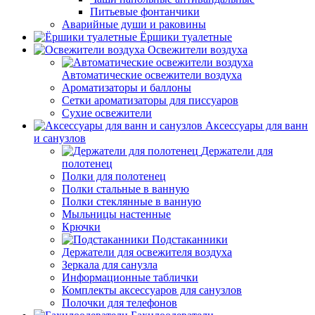
Питьевые фонтанчики
Аварийные души и раковины
Ёршики туалетные
Освежители воздуха
Автоматические освежители воздуха
Ароматизаторы и баллоны
Сетки ароматизаторы для писсуаров
Сухие освежители
Аксессуары для ванн
и санузлов
Держатели для
полотенец
Полки для полотенец
Полки стальные в ванную
Полки стеклянные в ванную
Мыльницы настенные
Крючки
Подстаканники
Держатели для освежителя воздуха
Зеркала для санузла
Информационные таблички
Комплекты аксессуаров для санузлов
Полочки для телефонов