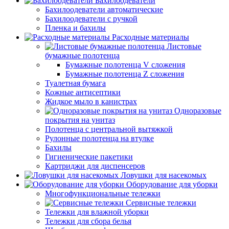
Бахилоодеватели
Бахилоодеватели автоматические
Бахилоодеватели с ручкой
Пленка и бахилы
Расходные материалы
Листовые
бумажные полотенца
Бумажные полотенца V сложения
Бумажные полотенца Z сложения
Туалетная бумага
Кожные антисептики
Жидкое мыло в канистрах
Одноразовые
покрытия на унитаз
Полотенца с центральной вытяжкой
Рулонные полотенца на втулке
Бахилы
Гигиенические пакетики
Картриджи для диспенсеров
Ловушки для насекомых
Оборудование для уборки
Многофункциональные тележки
Сервисные тележки
Тележки для влажной уборки
Тележки для сбора белья