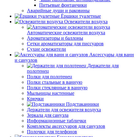
Питьевые фонтанчики
Аварийные души и раковины
Ёршики туалетные
Освежители воздуха
Автоматические освежители воздуха
Ароматизаторы и баллоны
Сетки ароматизаторы для писсуаров
Сухие освежители
Аксессуары для ванн
и санузлов
Держатели для
полотенец
Полки для полотенец
Полки стальные в ванную
Полки стеклянные в ванную
Мыльницы настенные
Крючки
Подстаканники
Держатели для освежителя воздуха
Зеркала для санузла
Информационные таблички
Комплекты аксессуаров для санузлов
Полочки для телефонов