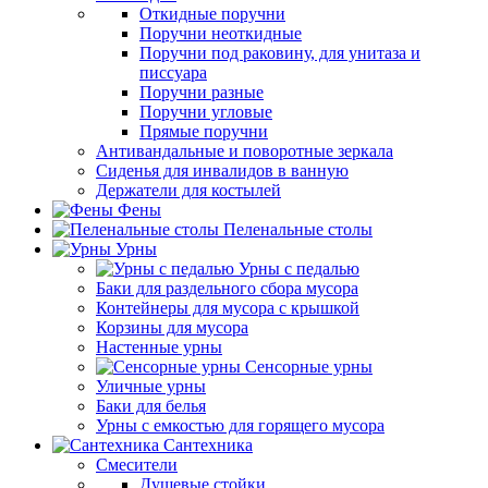
Откидные поручни
Поручни неоткидные
Поручни под раковину, для унитаза и
писсуара
Поручни разные
Поручни угловые
Прямые поручни
Антивандальные и поворотные зеркала
Сиденья для инвалидов в ванную
Держатели для костылей
Фены
Пеленальные столы
Урны
Урны с педалью
Баки для раздельного сбора мусора
Контейнеры для мусора с крышкой
Корзины для мусора
Настенные урны
Сенсорные урны
Уличные урны
Баки для белья
Урны с емкостью для горящего мусора
Сантехника
Смесители
Душевые стойки