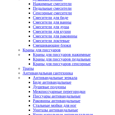
Нажимные смесители
Педальные смесители
Сенсорные смесители
Смесители для биде
Смесители для ванны
Смесители для душа
Смесители для кухни
Смесители для раковины
Смесители локтевые
Смешивающие блоки
Краны для писсуаров
Краны для писсуаров нажимные
Краны для писсуаров педальные
Краны для писсуаров сенсорные
Трапы
Антивандальная сантехника
Антивандальные зеркала
Биде антивандальные
Душевые поддоны
Межписсуарные перегородки
Писсуары антивандальные
Раковины антивандальные
Стальные мойки для ног
Унитазы антивандальные
Чаши напольные антивандальные