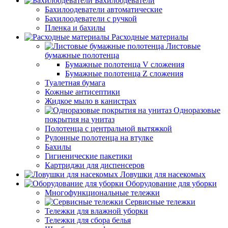
Бахилоодеватели
Бахилоодеватели автоматические
Бахилоодеватели с ручкой
Пленка и бахилы
Расходные материалы
Листовые
бумажные полотенца
Бумажные полотенца V сложения
Бумажные полотенца Z сложения
Туалетная бумага
Кожные антисептики
Жидкое мыло в канистрах
Одноразовые
покрытия на унитаз
Полотенца с центральной вытяжкой
Рулонные полотенца на втулке
Бахилы
Гигиенические пакетики
Картриджи для диспенсеров
Ловушки для насекомых
Оборудование для уборки
Многофункциональные тележки
Сервисные тележки
Тележки для влажной уборки
Тележки для сбора белья