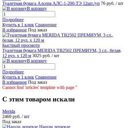
Туалетная бумага Алсера АЛС-1-200-ТЭ 12шт./уп
76 руб.
/ шт
В корзину
Подробнее
Купить в 1 клик
Сравнение
В избранное
Под заказ
Быстрый просмотр
Туалетная бумага MERIDA TB2502 ПРЕМИУМ, 3 сл., белая,
12 рул. х 120 м
3025 руб.
/ шт
В корзину
Подробнее
Купить в 1 клик
Сравнение
В избранное
Под заказ
Cannot find 'articles' template with page ''
C этим товаром искали
Merida
2469 руб.
/ шт
Под заказ
Нашли дешевле