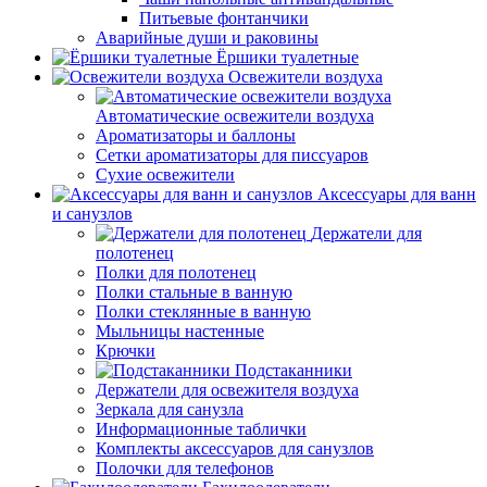
Питьевые фонтанчики
Аварийные души и раковины
Ёршики туалетные
Освежители воздуха
Автоматические освежители воздуха
Ароматизаторы и баллоны
Сетки ароматизаторы для писсуаров
Сухие освежители
Аксессуары для ванн
и санузлов
Держатели для
полотенец
Полки для полотенец
Полки стальные в ванную
Полки стеклянные в ванную
Мыльницы настенные
Крючки
Подстаканники
Держатели для освежителя воздуха
Зеркала для санузла
Информационные таблички
Комплекты аксессуаров для санузлов
Полочки для телефонов