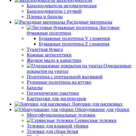
Бахилоодеватели
Бахилоодеватели автоматические
Бахилоодеватели с ручкой
Пленка и бахилы
Расходные материалы
Листовые
бумажные полотенца
Бумажные полотенца V сложения
Бумажные полотенца Z сложения
Туалетная бумага
Кожные антисептики
Жидкое мыло в канистрах
Одноразовые
покрытия на унитаз
Полотенца с центральной вытяжкой
Рулонные полотенца на втулке
Бахилы
Гигиенические пакетики
Картриджи для диспенсеров
Ловушки для насекомых
Оборудование для уборки
Многофункциональные тележки
Сервисные тележки
Тележки для влажной уборки
Тележки для сбора белья