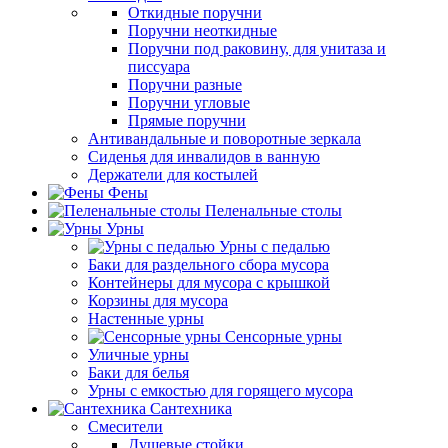
Откидные поручни
Поручни неоткидные
Поручни под раковину, для унитаза и
писсуара
Поручни разные
Поручни угловые
Прямые поручни
Антивандальные и поворотные зеркала
Сиденья для инвалидов в ванную
Держатели для костылей
Фены
Пеленальные столы
Урны
Урны с педалью
Баки для раздельного сбора мусора
Контейнеры для мусора с крышкой
Корзины для мусора
Настенные урны
Сенсорные урны
Уличные урны
Баки для белья
Урны с емкостью для горящего мусора
Сантехника
Смесители
Душевые стойки