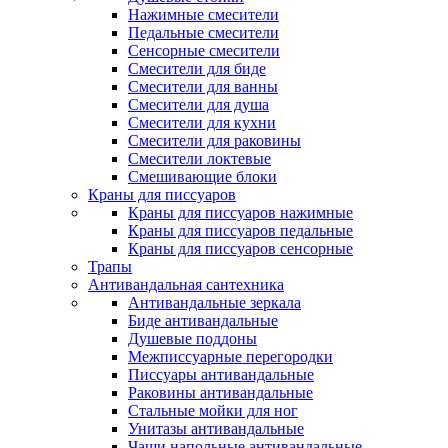
Нажимные смесители
Педальные смесители
Сенсорные смесители
Смесители для биде
Смесители для ванны
Смесители для душа
Смесители для кухни
Смесители для раковины
Смесители локтевые
Смешивающие блоки
Краны для писсуаров
Краны для писсуаров нажимные
Краны для писсуаров педальные
Краны для писсуаров сенсорные
Трапы
Антивандальная сантехника
Антивандальные зеркала
Биде антивандальные
Душевые поддоны
Межписсуарные перегородки
Писсуары антивандальные
Раковины антивандальные
Стальные мойки для ног
Унитазы антивандальные
Чаши напольные антивандальные