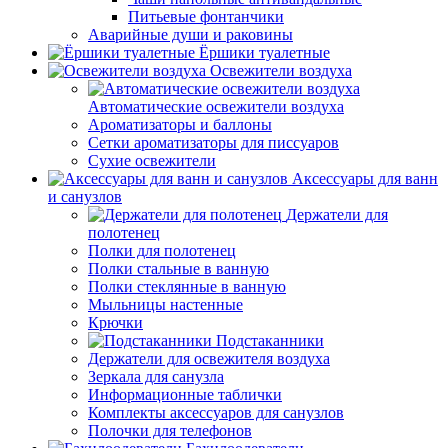
Питьевые фонтанчики
Аварийные души и раковины
Ёршики туалетные
Освежители воздуха
Автоматические освежители воздуха
Ароматизаторы и баллоны
Сетки ароматизаторы для писсуаров
Сухие освежители
Аксессуары для ванн
и санузлов
Держатели для
полотенец
Полки для полотенец
Полки стальные в ванную
Полки стеклянные в ванную
Мыльницы настенные
Крючки
Подстаканники
Держатели для освежителя воздуха
Зеркала для санузла
Информационные таблички
Комплекты аксессуаров для санузлов
Полочки для телефонов