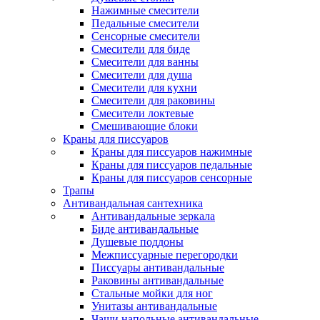
Нажимные смесители
Педальные смесители
Сенсорные смесители
Смесители для биде
Смесители для ванны
Смесители для душа
Смесители для кухни
Смесители для раковины
Смесители локтевые
Смешивающие блоки
Краны для писсуаров
Краны для писсуаров нажимные
Краны для писсуаров педальные
Краны для писсуаров сенсорные
Трапы
Антивандальная сантехника
Антивандальные зеркала
Биде антивандальные
Душевые поддоны
Межписсуарные перегородки
Писсуары антивандальные
Раковины антивандальные
Стальные мойки для ног
Унитазы антивандальные
Чаши напольные антивандальные