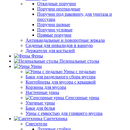
Откидные поручни
Поручни неоткидные
Поручни под раковину, для унитаза и
писсуара
Поручни разные
Поручни угловые
Прямые поручни
Антивандальные и поворотные зеркала
Сиденья для инвалидов в ванную
Держатели для костылей
Фены
Пеленальные столы
Урны
Урны с педалью
Баки для раздельного сбора мусора
Контейнеры для мусора с крышкой
Корзины для мусора
Настенные урны
Сенсорные урны
Уличные урны
Баки для белья
Урны с емкостью для горящего мусора
Сантехника
Смесители
Душевые стойки