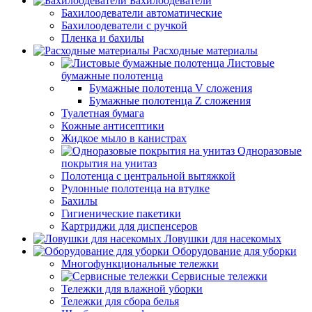
Бахилоодеватели
Бахилоодеватели автоматические
Бахилоодеватели с ручкой
Пленка и бахилы
Расходные материалы
Листовые
бумажные полотенца
Бумажные полотенца V сложения
Бумажные полотенца Z сложения
Туалетная бумага
Кожные антисептики
Жидкое мыло в канистрах
Одноразовые
покрытия на унитаз
Полотенца с центральной вытяжкой
Рулонные полотенца на втулке
Бахилы
Гигиенические пакетики
Картриджи для диспенсеров
Ловушки для насекомых
Оборудование для уборки
Многофункциональные тележки
Сервисные тележки
Тележки для влажной уборки
Тележки для сбора белья