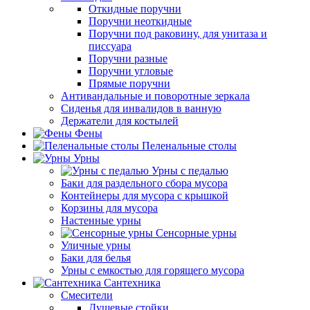
Откидные поручни
Поручни неоткидные
Поручни под раковину, для унитаза и
писсуара
Поручни разные
Поручни угловые
Прямые поручни
Антивандальные и поворотные зеркала
Сиденья для инвалидов в ванную
Держатели для костылей
Фены
Пеленальные столы
Урны
Урны с педалью
Баки для раздельного сбора мусора
Контейнеры для мусора с крышкой
Корзины для мусора
Настенные урны
Сенсорные урны
Уличные урны
Баки для белья
Урны с емкостью для горящего мусора
Сантехника
Смесители
Душевые стойки