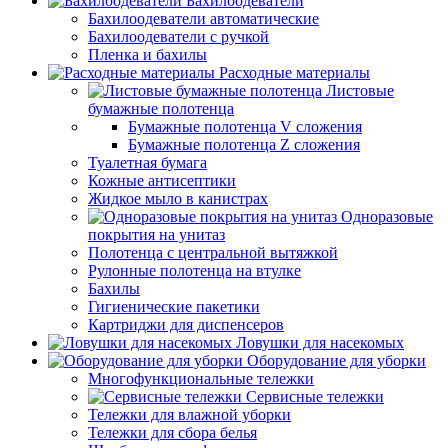
Бахилоодеватели
Бахилоодеватели автоматические
Бахилоодеватели с ручкой
Пленка и бахилы
Расходные материалы
Листовые
бумажные полотенца
Бумажные полотенца V сложения
Бумажные полотенца Z сложения
Туалетная бумага
Кожные антисептики
Жидкое мыло в канистрах
Одноразовые
покрытия на унитаз
Полотенца с центральной вытяжкой
Рулонные полотенца на втулке
Бахилы
Гигиенические пакетики
Картриджи для диспенсеров
Ловушки для насекомых
Оборудование для уборки
Многофункциональные тележки
Сервисные тележки
Тележки для влажной уборки
Тележки для сбора белья