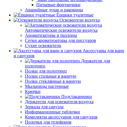
Питьевые фонтанчики
Аварийные души и раковины
Ёршики туалетные
Освежители воздуха
Автоматические освежители воздуха
Ароматизаторы и баллоны
Сетки ароматизаторы для писсуаров
Сухие освежители
Аксессуары для ванн
и санузлов
Держатели для
полотенец
Полки для полотенец
Полки стальные в ванную
Полки стеклянные в ванную
Мыльницы настенные
Крючки
Подстаканники
Держатели для освежителя воздуха
Зеркала для санузла
Информационные таблички
Комплекты аксессуаров для санузлов
Полочки для телефонов