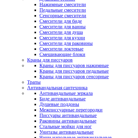
Нажимные смесители
Педальные смесители
Сенсорные смесители
Смесители для биде
Смесители для ванны
Смесители для душа
Смесители для кухни
Смесители для раковины
Смесители локтевые
Смешивающие блоки
Краны для писсуаров
Краны для писсуаров нажимные
Краны для писсуаров педальные
Краны для писсуаров сенсорные
Трапы
Антивандальная сантехника
Антивандальные зеркала
Биде антивандальные
Душевые поддоны
Межписсуарные перегородки
Писсуары антивандальные
Раковины антивандальные
Стальные мойки для ног
Унитазы антивандальные
Чаши напольные антивандальные