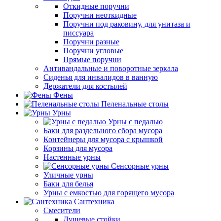
Откидные поручни
Поручни неоткидные
Поручни под раковину, для унитаза и
писсуара
Поручни разные
Поручни угловые
Прямые поручни
Антивандальные и поворотные зеркала
Сиденья для инвалидов в ванную
Держатели для костылей
Фены
Пеленальные столы
Урны
Урны с педалью
Баки для раздельного сбора мусора
Контейнеры для мусора с крышкой
Корзины для мусора
Настенные урны
Сенсорные урны
Уличные урны
Баки для белья
Урны с емкостью для горящего мусора
Сантехника
Смесители
Душевые стойки