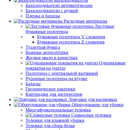
Бахилоодеватели
Бахилоодеватели автоматические
Бахилоодеватели с ручкой
Пленка и бахилы
Расходные материалы
Листовые
бумажные полотенца
Бумажные полотенца V сложения
Бумажные полотенца Z сложения
Туалетная бумага
Кожные антисептики
Жидкое мыло в канистрах
Одноразовые
покрытия на унитаз
Полотенца с центральной вытяжкой
Рулонные полотенца на втулке
Бахилы
Гигиенические пакетики
Картриджи для диспенсеров
Ловушки для насекомых
Оборудование для уборки
Многофункциональные тележки
Сервисные тележки
Тележки для влажной уборки
Тележки для сбора белья