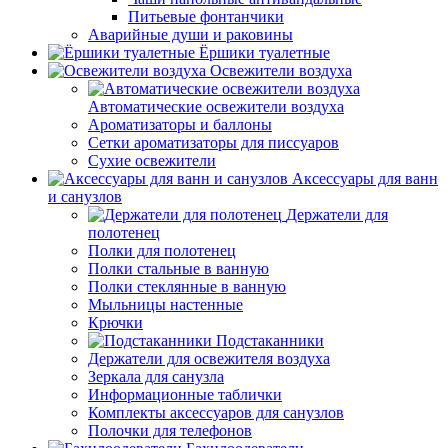
Питьевые фонтанчики
Аварийные души и раковины
Ёршики туалетные
Освежители воздуха
Автоматические освежители воздуха
Ароматизаторы и баллоны
Сетки ароматизаторы для писсуаров
Сухие освежители
Аксессуары для ванн
и санузлов
Держатели для
полотенец
Полки для полотенец
Полки стальные в ванную
Полки стеклянные в ванную
Мыльницы настенные
Крючки
Подстаканники
Держатели для освежителя воздуха
Зеркала для санузла
Информационные таблички
Комплекты аксессуаров для санузлов
Полочки для телефонов