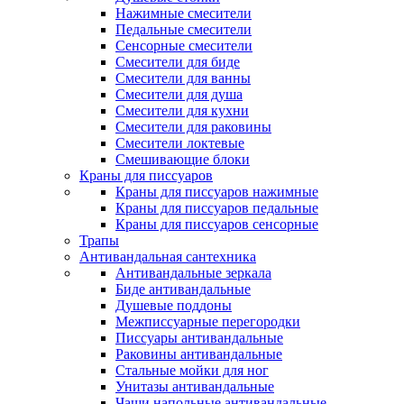
Нажимные смесители
Педальные смесители
Сенсорные смесители
Смесители для биде
Смесители для ванны
Смесители для душа
Смесители для кухни
Смесители для раковины
Смесители локтевые
Смешивающие блоки
Краны для писсуаров
Краны для писсуаров нажимные
Краны для писсуаров педальные
Краны для писсуаров сенсорные
Трапы
Антивандальная сантехника
Антивандальные зеркала
Биде антивандальные
Душевые поддоны
Межписсуарные перегородки
Писсуары антивандальные
Раковины антивандальные
Стальные мойки для ног
Унитазы антивандальные
Чаши напольные антивандальные