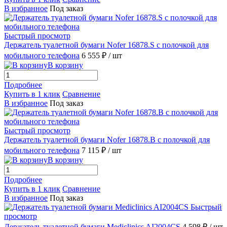
В избранное
Под заказ
Быстрый просмотр
Держатель туалетной бумаги Nofer 16878.S с полочкой для
мобильного телефона
6 555 ₽
/ шт
В корзину
Подробнее
Купить в 1 клик
Сравнение
В избранное
Под заказ
Быстрый просмотр
Держатель туалетной бумаги Nofer 16878.B с полочкой для
мобильного телефона
7 115 ₽
/ шт
В корзину
Подробнее
Купить в 1 клик
Сравнение
В избранное
Под заказ
Быстрый
просмотр
Держатель туалетной бумаги Mediclinics AI2004CS
4 598 ₽
/ шт