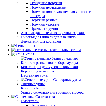
Откидные поручни
Поручни неоткидные
Поручни под раковину, для унитаза и
писсуара
Поручни разные
Поручни угловые
Прямые поручни
Антивандальные и поворотные зеркала
Сиденья для инвалидов в ванную
Держатели для костылей
Фены
Пеленальные столы
Урны
Урны с педалью
Баки для раздельного сбора мусора
Контейнеры для мусора с крышкой
Корзины для мусора
Настенные урны
Сенсорные урны
Уличные урны
Баки для белья
Урны с емкостью для горящего мусора
Сантехника
Смесители
Душевые стойки