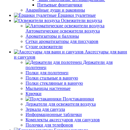
Питьевые фонтанчики
Аварийные души и раковины
Ёршики туалетные
Освежители воздуха
Автоматические освежители воздуха
Ароматизаторы и баллоны
Сетки ароматизаторы для писсуаров
Сухие освежители
Аксессуары для ванн
и санузлов
Держатели для
полотенец
Полки для полотенец
Полки стальные в ванную
Полки стеклянные в ванную
Мыльницы настенные
Крючки
Подстаканники
Держатели для освежителя воздуха
Зеркала для санузла
Информационные таблички
Комплекты аксессуаров для санузлов
Полочки для телефонов