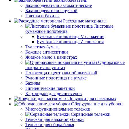
Бахилоодеватели
Бахилоодеватели автоматические
Бахилоодеватели с ручкой
Пленка и бахилы
Расходные материалы
Листовые
бумажные полотенца
Бумажные полотенца V сложения
Бумажные полотенца Z сложения
Туалетная бумага
Кожные антисептики
Жидкое мыло в канистрах
Одноразовые
покрытия на унитаз
Полотенца с центральной вытяжкой
Рулонные полотенца на втулке
Бахилы
Гигиенические пакетики
Картриджи для диспенсеров
Ловушки для насекомых
Оборудование для уборки
Многофункциональные тележки
Сервисные тележки
Тележки для влажной уборки
Тележки для сбора белья