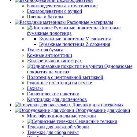
Бахилоодеватели
Бахилоодеватели автоматические
Бахилоодеватели с ручкой
Пленка и бахилы
Расходные материалы
Листовые
бумажные полотенца
Бумажные полотенца V сложения
Бумажные полотенца Z сложения
Туалетная бумага
Кожные антисептики
Жидкое мыло в канистрах
Одноразовые
покрытия на унитаз
Полотенца с центральной вытяжкой
Рулонные полотенца на втулке
Бахилы
Гигиенические пакетики
Картриджи для диспенсеров
Ловушки для насекомых
Оборудование для уборки
Многофункциональные тележки
Сервисные тележки
Тележки для влажной уборки
Тележки для сбора белья