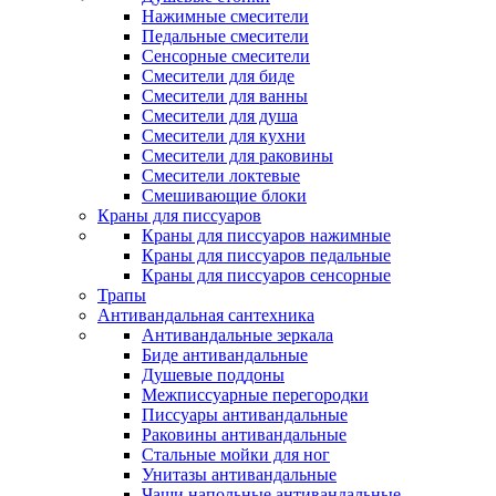
Нажимные смесители
Педальные смесители
Сенсорные смесители
Смесители для биде
Смесители для ванны
Смесители для душа
Смесители для кухни
Смесители для раковины
Смесители локтевые
Смешивающие блоки
Краны для писсуаров
Краны для писсуаров нажимные
Краны для писсуаров педальные
Краны для писсуаров сенсорные
Трапы
Антивандальная сантехника
Антивандальные зеркала
Биде антивандальные
Душевые поддоны
Межписсуарные перегородки
Писсуары антивандальные
Раковины антивандальные
Стальные мойки для ног
Унитазы антивандальные
Чаши напольные антивандальные