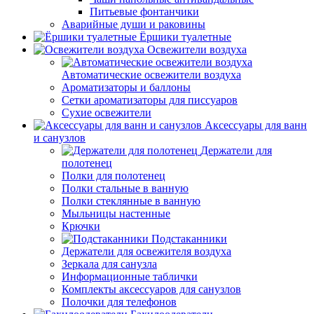
Питьевые фонтанчики
Аварийные души и раковины
Ёршики туалетные
Освежители воздуха
Автоматические освежители воздуха
Ароматизаторы и баллоны
Сетки ароматизаторы для писсуаров
Сухие освежители
Аксессуары для ванн
и санузлов
Держатели для
полотенец
Полки для полотенец
Полки стальные в ванную
Полки стеклянные в ванную
Мыльницы настенные
Крючки
Подстаканники
Держатели для освежителя воздуха
Зеркала для санузла
Информационные таблички
Комплекты аксессуаров для санузлов
Полочки для телефонов