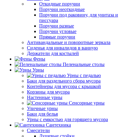
Откидные поручни
Поручни неоткидные
Поручни под раковину, для унитаза и
писсуара
Поручни разные
Поручни угловые
Прямые поручни
Антивандальные и поворотные зеркала
Сиденья для инвалидов в ванную
Держатели для костылей
Фены
Пеленальные столы
Урны
Урны с педалью
Баки для раздельного сбора мусора
Контейнеры для мусора с крышкой
Корзины для мусора
Настенные урны
Сенсорные урны
Уличные урны
Баки для белья
Урны с емкостью для горящего мусора
Сантехника
Смесители
Душевые стойки