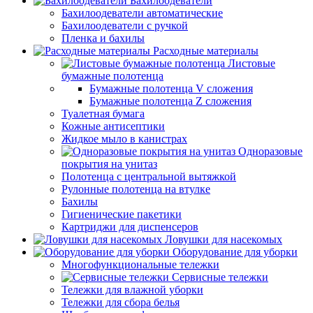
Бахилоодеватели
Бахилоодеватели автоматические
Бахилоодеватели с ручкой
Пленка и бахилы
Расходные материалы
Листовые
бумажные полотенца
Бумажные полотенца V сложения
Бумажные полотенца Z сложения
Туалетная бумага
Кожные антисептики
Жидкое мыло в канистрах
Одноразовые
покрытия на унитаз
Полотенца с центральной вытяжкой
Рулонные полотенца на втулке
Бахилы
Гигиенические пакетики
Картриджи для диспенсеров
Ловушки для насекомых
Оборудование для уборки
Многофункциональные тележки
Сервисные тележки
Тележки для влажной уборки
Тележки для сбора белья