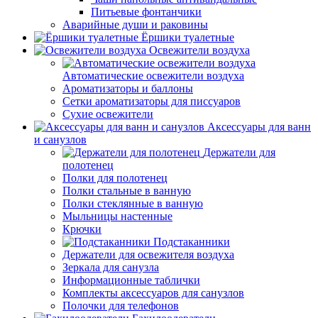
Питьевые фонтанчики
Аварийные души и раковины
Ёршики туалетные
Освежители воздуха
Автоматические освежители воздуха
Ароматизаторы и баллоны
Сетки ароматизаторы для писсуаров
Сухие освежители
Аксессуары для ванн
и санузлов
Держатели для
полотенец
Полки для полотенец
Полки стальные в ванную
Полки стеклянные в ванную
Мыльницы настенные
Крючки
Подстаканники
Держатели для освежителя воздуха
Зеркала для санузла
Информационные таблички
Комплекты аксессуаров для санузлов
Полочки для телефонов