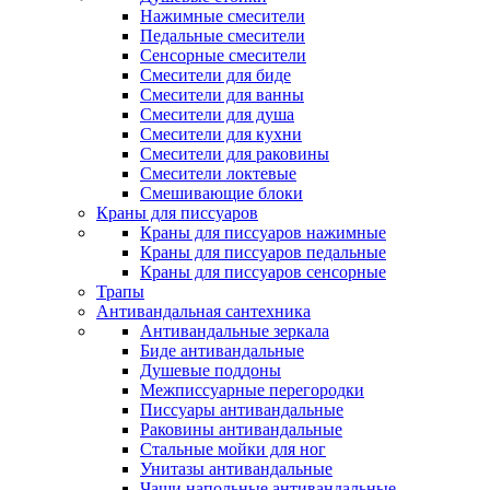
Нажимные смесители
Педальные смесители
Сенсорные смесители
Смесители для биде
Смесители для ванны
Смесители для душа
Смесители для кухни
Смесители для раковины
Смесители локтевые
Смешивающие блоки
Краны для писсуаров
Краны для писсуаров нажимные
Краны для писсуаров педальные
Краны для писсуаров сенсорные
Трапы
Антивандальная сантехника
Антивандальные зеркала
Биде антивандальные
Душевые поддоны
Межписсуарные перегородки
Писсуары антивандальные
Раковины антивандальные
Стальные мойки для ног
Унитазы антивандальные
Чаши напольные антивандальные