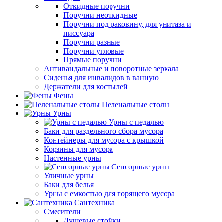
Откидные поручни
Поручни неоткидные
Поручни под раковину, для унитаза и
писсуара
Поручни разные
Поручни угловые
Прямые поручни
Антивандальные и поворотные зеркала
Сиденья для инвалидов в ванную
Держатели для костылей
Фены
Пеленальные столы
Урны
Урны с педалью
Баки для раздельного сбора мусора
Контейнеры для мусора с крышкой
Корзины для мусора
Настенные урны
Сенсорные урны
Уличные урны
Баки для белья
Урны с емкостью для горящего мусора
Сантехника
Смесители
Душевые стойки