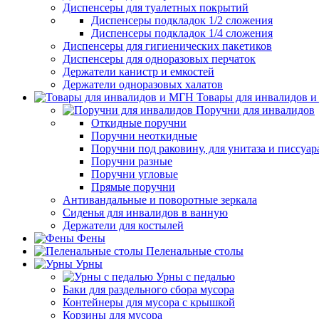
Диспенсеры для туалетных покрытий
Диспенсеры подкладок 1/2 сложения
Диспенсеры подкладок 1/4 сложения
Диспенсеры для гигиенических пакетиков
Диспенсеры для одноразовых перчаток
Держатели канистр и емкостей
Держатели одноразовых халатов
Товары для инвалидов 
Поручни для инвалидов
Откидные поручни
Поручни неоткидные
Поручни под раковину, для унитаза и писсуар
Поручни разные
Поручни угловые
Прямые поручни
Антивандальные и поворотные зеркала
Сиденья для инвалидов в ванную
Держатели для костылей
Фены
Пеленальные столы
Урны
Урны с педалью
Баки для раздельного сбора мусора
Контейнеры для мусора с крышкой
Корзины для мусора