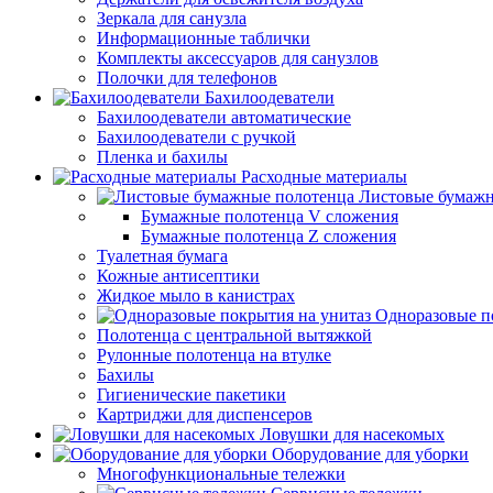
Зеркала для санузла
Информационные таблички
Комплекты аксессуаров для санузлов
Полочки для телефонов
Бахилоодеватели
Бахилоодеватели автоматические
Бахилоодеватели с ручкой
Пленка и бахилы
Расходные материалы
Листовые бумажн
Бумажные полотенца V сложения
Бумажные полотенца Z сложения
Туалетная бумага
Кожные антисептики
Жидкое мыло в канистрах
Одноразовые п
Полотенца с центральной вытяжкой
Рулонные полотенца на втулке
Бахилы
Гигиенические пакетики
Картриджи для диспенсеров
Ловушки для насекомых
Оборудование для уборки
Многофункциональные тележки