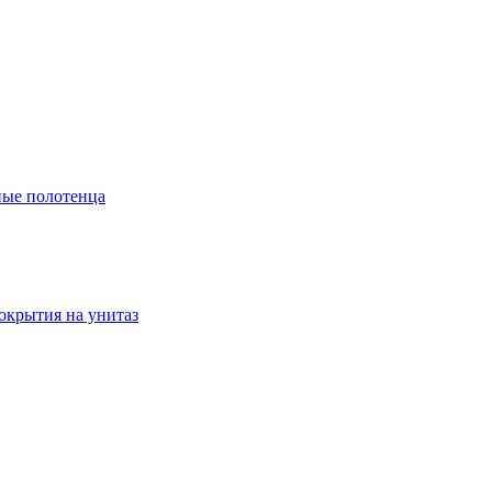
ые полотенца
окрытия на унитаз