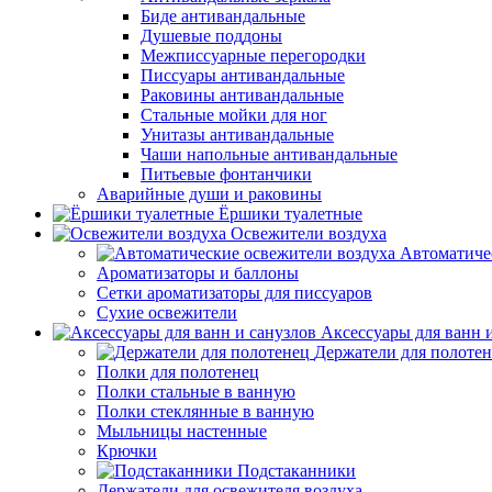
Биде антивандальные
Душевые поддоны
Межписсуарные перегородки
Писсуары антивандальные
Раковины антивандальные
Стальные мойки для ног
Унитазы антивандальные
Чаши напольные антивандальные
Питьевые фонтанчики
Аварийные души и раковины
Ёршики туалетные
Освежители воздуха
Автоматиче
Ароматизаторы и баллоны
Сетки ароматизаторы для писсуаров
Сухие освежители
Аксессуары для ванн 
Держатели для полоте
Полки для полотенец
Полки стальные в ванную
Полки стеклянные в ванную
Мыльницы настенные
Крючки
Подстаканники
Держатели для освежителя воздуха