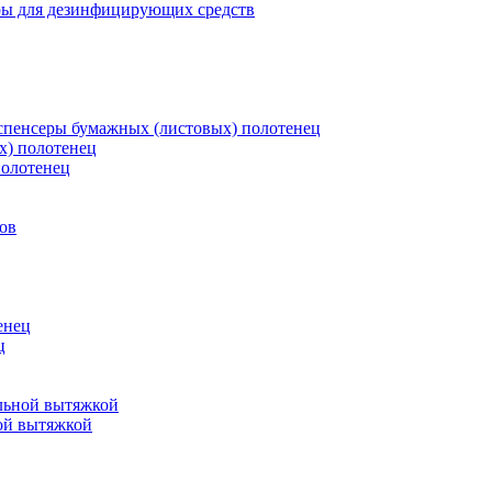
ры для дезинфицирующих средств
пенсеры бумажных (листовых) полотенец
х) полотенец
полотенец
ов
енец
ц
льной вытяжкой
ой вытяжкой