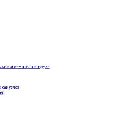
ские освежители воздуха
и санузлов
нец