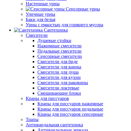
Настенные урны
Сенсорные урны
Уличные урны
Баки для белья
Урны с емкостью для горящего мусора
Сантехника
Смесители
Душевые стойки
Нажимные смесители
Педальные смесители
Сенсорные смесители
Смесители для биде
Смесители для ванны
Смесители для душа
Смесители для кухни
Смесители для раковины
Смесители локтевые
Смешивающие блоки
Краны для писсуаров
Краны для писсуаров нажимные
Краны для писсуаров педальные
Краны для писсуаров сенсорные
Трапы
Антивандальная сантехника
Антивандальные зеркала