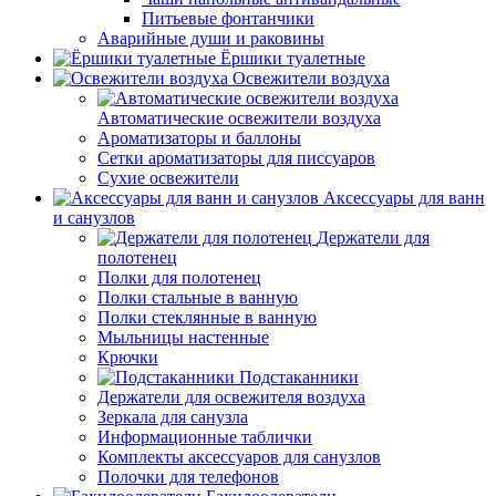
Питьевые фонтанчики
Аварийные души и раковины
Ёршики туалетные
Освежители воздуха
Автоматические освежители воздуха
Ароматизаторы и баллоны
Сетки ароматизаторы для писсуаров
Сухие освежители
Аксессуары для ванн
и санузлов
Держатели для
полотенец
Полки для полотенец
Полки стальные в ванную
Полки стеклянные в ванную
Мыльницы настенные
Крючки
Подстаканники
Держатели для освежителя воздуха
Зеркала для санузла
Информационные таблички
Комплекты аксессуаров для санузлов
Полочки для телефонов