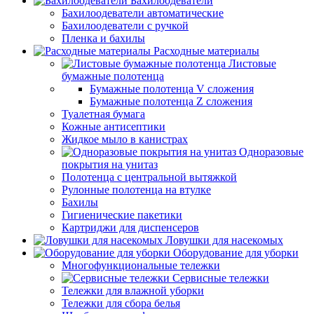
Бахилоодеватели
Бахилоодеватели автоматические
Бахилоодеватели с ручкой
Пленка и бахилы
Расходные материалы
Листовые
бумажные полотенца
Бумажные полотенца V сложения
Бумажные полотенца Z сложения
Туалетная бумага
Кожные антисептики
Жидкое мыло в канистрах
Одноразовые
покрытия на унитаз
Полотенца с центральной вытяжкой
Рулонные полотенца на втулке
Бахилы
Гигиенические пакетики
Картриджи для диспенсеров
Ловушки для насекомых
Оборудование для уборки
Многофункциональные тележки
Сервисные тележки
Тележки для влажной уборки
Тележки для сбора белья