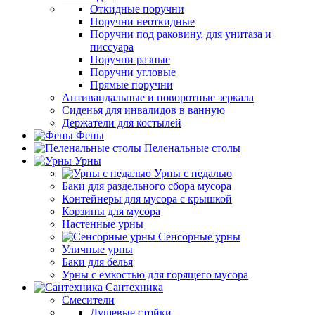
Откидные поручни
Поручни неоткидные
Поручни под раковину, для унитаза и
писсуара
Поручни разные
Поручни угловые
Прямые поручни
Антивандальные и поворотные зеркала
Сиденья для инвалидов в ванную
Держатели для костылей
Фены
Пеленальные столы
Урны
Урны с педалью
Баки для раздельного сбора мусора
Контейнеры для мусора с крышкой
Корзины для мусора
Настенные урны
Сенсорные урны
Уличные урны
Баки для белья
Урны с емкостью для горящего мусора
Сантехника
Смесители
Душевые стойки