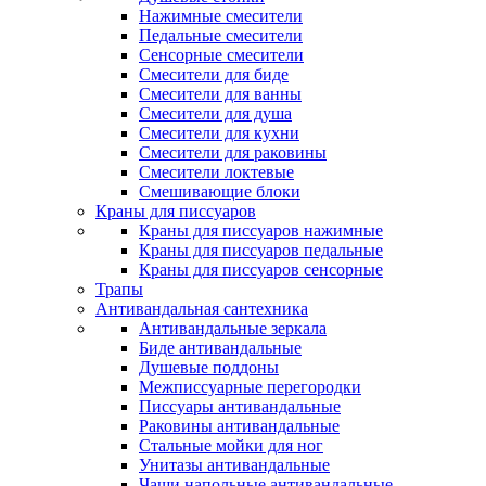
Нажимные смесители
Педальные смесители
Сенсорные смесители
Смесители для биде
Смесители для ванны
Смесители для душа
Смесители для кухни
Смесители для раковины
Смесители локтевые
Смешивающие блоки
Краны для писсуаров
Краны для писсуаров нажимные
Краны для писсуаров педальные
Краны для писсуаров сенсорные
Трапы
Антивандальная сантехника
Антивандальные зеркала
Биде антивандальные
Душевые поддоны
Межписсуарные перегородки
Писсуары антивандальные
Раковины антивандальные
Стальные мойки для ног
Унитазы антивандальные
Чаши напольные антивандальные