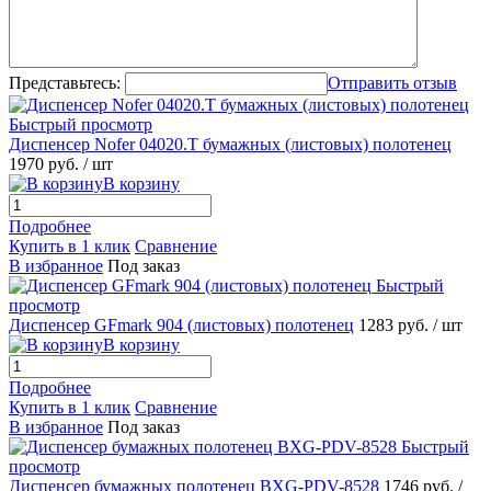
Представьтесь:
Отправить отзыв
Быстрый просмотр
Диспенсер Nofer 04020.T бумажных (листовых) полотенец
1970 руб.
/ шт
В корзину
Подробнее
Купить в 1 клик
Сравнение
В избранное
Под заказ
Быстрый
просмотр
Диспенсер GFmark 904 (листовых) полотенец
1283 руб.
/ шт
В корзину
Подробнее
Купить в 1 клик
Сравнение
В избранное
Под заказ
Быстрый
просмотр
Диспенсер бумажных полотенец BXG-PDV-8528
1746 руб.
/